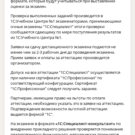
формате, которые будут учитываться при выставлении
оценки за экзамен.
Проверка выполненных заданий производится в
1С:Учебном Центре №1 экзаменаторами, принимающими
очные экзамены "1С:Специалист" итоги проверки
сообщаются сдающему по мере поступления результатов
из 1С:Учебного Центра №1.
Заявки на сдачу дистанционного экзамена подаются не
менее чем за 2-3 рабочих дня до проведения экзамена.
Прием заявок и оплаты за аттестацию производится
организатором.
Допуск на все аттестации "1С:Специалист" осуществляется
при наличии сертификата "1С:Профессионал" по
соответствующей конфигурации. Сертификат
"1С:Профессионал" следует получить заранее.
Партнерам, имеющим право на льготы по оплате
аттестации, необходимо указать это в заявке на аттестацию.
Подтверждение возможности льготной аттестации
выдается фирмой "1С".
На экзамене в формате
«1С:Специалист-консультант»
по
внедрению прикладного решения проверяется понимание
реализованного функционала, методических принципов