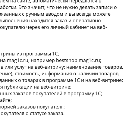
ем на сайте, автоматически передаются в
ботки. Это значит, что не нужно делать записи о
связанных с ручным вводом и вы всегда можете
 выполнения находится заказ и оперативно
купателю через его личный кабинет на веб-
итрины из программы 1С;
на mag1c.ru, например bestshop.mag1c.ru;
в или услуг на веб-витрину: наименование товаров,
ение), стоимость, информация о наличии товаров;
анных о товарах в программе 1С и на веб-витрине;
я публикации на веб-витрине;
нных заказов покупателей в программу 1С;
айте;
торией заказов покупателя;
окупателя о статусе заказа.