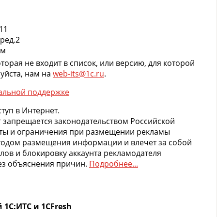
11
ред.2
ем
торая не входит в список, или версию, для которой
уйста, нам на
web-its@1c.ru
.
альной поддержке
туп в Интернет.
г запрещается законодательством Российской
еты и ограничения при размещении рекламы
тодом размещения информации и влечет за собой
ов и блокировку аккаунта рекламодателя
без объяснения причин.
Подробнее...
1С:ИТС и 1СFresh