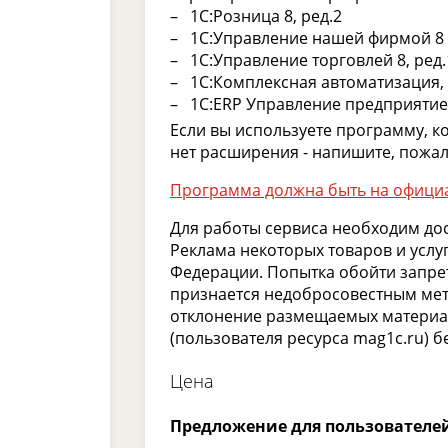
1С:Розница 8, ред.2
1С:Управление нашей фирмой 8
1С:Управление торговлей 8, ред.
1С:Комплексная автоматизация, 
1С:ERP Управление предприяти
Если вы используете программу, ко
нет расширения - напишите, пожал
Программа должна быть на офици
Для работы сервиса необходим дос
Реклама некоторых товаров и услу
Федерации. Попытка обойти запр
признается недобросовестным ме
отклонение размещаемых материал
(пользователя ресурса mag1c.ru) 
Цена
Предложение для пользователей 