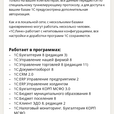
только на ваших компьютерах, все данные передаются по
специальному туннелирующему протоколу, а для доступа к
вашим базам 1С предусмотрена дополнительная
авторизация.
Как и в локальной сети, с несколькими базами
одновременно могут работать несколько человек.
«1С:Линк» работает с нетиповыми конфигурациями, все
настройки и доработки программ 1С сохраняются.
Работает в программах:
1С:Бухгалтерия 8 (редакция 3)
1С:Управление нашей фирмой 8
1С:Управление торговлей 8 (редакция 11)
1С:Документооборот 8
1С:CRM 2.0
1С:ERP Управление предприятием 2
1С:ERP.Управление холдингом
1С:Бухгалтерия КОРП МСФО 3.0
1С:Бюджет муниципального образования 8
1С:Бюджет поселения 8
1С:Клиент ЭДО 8, редакция 2
1С:Налоговый мониторинг. Бухгалтерия КОРП
МСФО