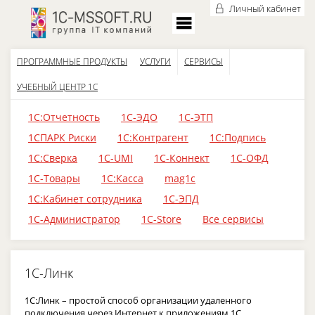
Личный кабинет
ПРОГРАММНЫЕ ПРОДУКТЫ
УСЛУГИ
СЕРВИСЫ
УЧЕБНЫЙ ЦЕНТР 1С
1С:Отчетность
1С-ЭДО
1С-ЭТП
1СПАРК Риски
1С:Контрагент
1С:Подпись
1С:Сверка
1С-UMI
1С-Коннект
1С-ОФД
1С-Товары
1С:Касса
mag1c
1С:Кабинет сотрудника
1С-ЭПД
1С-Администратор
1С-Store
Все сервисы
1С-Линк
1С:Линк – простой способ организации удаленного
подключения через Интернет к приложениям 1С,