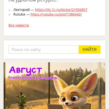
Лекторий —
https://its.1c.ru/lector/21056857
Rutube —
https://rutube.ru/plst/1386442/
Все новости
НАЙТИ