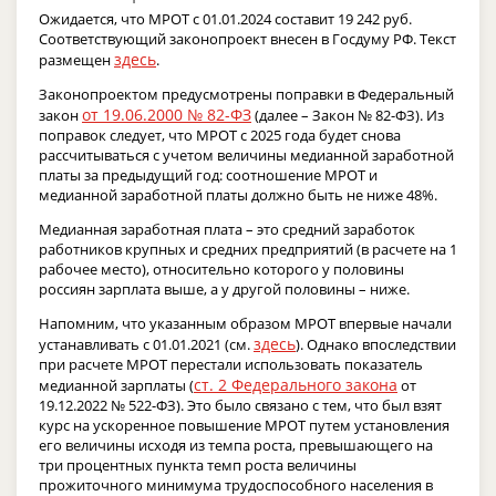
Ожидается, что МРОТ с 01.01.2024 составит 19 242 руб.
Соответствующий законопроект внесен в Госдуму РФ. Текст
здесь
размещен
.
Законопроектом предусмотрены поправки в Федеральный
от 19.06.2000 № 82-ФЗ
закон
(далее – Закон № 82-ФЗ). Из
поправок следует, что МРОТ с 2025 года будет снова
рассчитываться с учетом величины медианной заработной
платы за предыдущий год: соотношение МРОТ и
медианной заработной платы должно быть не ниже 48%.
Медианная заработная плата – это средний заработок
работников крупных и средних предприятий (в расчете на 1
рабочее место), относительно которого у половины
россиян зарплата выше, а у другой половины – ниже.
Напомним, что указанным образом МРОТ впервые начали
здесь
устанавливать с 01.01.2021 (см.
). Однако впоследствии
при расчете МРОТ перестали использовать показатель
ст. 2 Федерального закона
медианной зарплаты (
от
19.12.2022 № 522-ФЗ). Это было связано с тем, что был взят
курс на ускоренное повышение МРОТ путем установления
его величины исходя из темпа роста, превышающего на
три процентных пункта темп роста величины
прожиточного минимума трудоспособного населения в