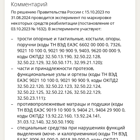
Комментарий
По решению Правительства России с 15.10.2023 по
31.08.2024 проводится эксперимент по маркировке
некоторых средств реабилитации (постановление от
03.10.2023 № 1632). В эксперименте участвуют:
трости опорные и тактильные, костыли, опоры,
поручни (коды ТН ВЭД ЕАЭС 6602 00 000 0, 7326,
9021 10 100 0, 9021 90 900 9, 9403, 9620 00 000 9,
коды ОКПД2 32.50.13.190, 32.50.22.128,
32.50.22.129, 32.50.50.171, 32.99.21.120);
части и принадлежности протезов,
функциональные узлы и ортезы (коды ТН ВЭД
ЕАЭС 9021 10 100 0, 9021 90 900 9, коды ОКПД2
32.50.22.120, 32.50.22.123, 32.50.22.124,
32.50.22.125, 32.50.22.126, 32.50.22.129,
32.50.23.111);
противопролежневые матрацы и подушки (коды
ТН ВЭД ЕАЭС 9019 10 900 9, 9404 21, 9404 29 900 0,
коды ОКПД2 13.92.22.160, 13.92.24.141,
31.03.12.140, 32.50.50.190);
специальные средства при нарушениях функций
выделения (моче- и калоприемники) (коды ТН ВЭД
ЕАЭС 3006 91 000 0, 9018 39 000 0, коды ОКПД2