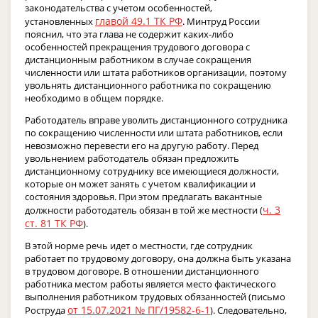
законодательства с учетом особенностей,
главой 49.1 ТК РФ
установленных
. Минтруд России
пояснил, что эта глава не содержит каких-либо
особенностей прекращения трудового договора с
дистанционным работником в случае сокращения
численности или штата работников организации, поэтому
увольнять дистанционного работника по сокращению
необходимо в общем порядке.
Работодатель вправе уволить дистанционного сотрудника
по сокращению численности или штата работников, если
невозможно перевести его на другую работу. Перед
увольнением работодатель обязан предложить
дистанционному сотруднику все имеющиеся должности,
которые он может занять с учетом квалификации и
состояния здоровья. При этом предлагать вакантные
ч. 3
должности работодатель обязан в той же местности (
ст. 81 ТК РФ
).
В этой норме речь идет о местности, где сотрудник
работает по трудовому договору, она должна быть указана
в трудовом договоре. В отношении дистанционного
работника местом работы является место фактического
выполнения работником трудовых обязанностей (письмо
от 15.07.2021 № ПГ/19582-6-1
Роструда
). Следовательно,