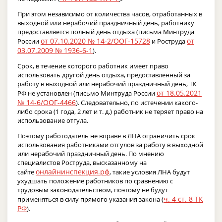
При этом независимо от количества часов, отработанных в
выходной или нерабочий праздничный день, работнику
предоставляется полный день отдыха (письма Минтруда
от 07.10.2020 № 14-2/ООГ-15728
от
России
и Роструда
03.07.2009 № 1936-6-1
).
Срок, в течение которого работник имеет право
использовать другой день отдыха, предоставленный за
работу в выходной или нерабочий праздничный день, ТК
от 18.05.2021
РФ не установлен (письмо Минтруда России
№ 14-6/ООГ-4466
). Следовательно, по истечении какого-
либо срока (1 года, 2 лет и т. д.) работник не теряет право на
использование отгула.
Поэтому работодатель не вправе в ЛНА ограничить срок
использования работниками отгулов за работу в выходной
или нерабочий праздничный день. По мнению
специалистов Роструда, высказанному на
онлайнинспекция.рф
сайте
, такие условия ЛНА будут
ухудшать положение работников по сравнению с
трудовым законодательством, поэтому не будут
ч. 4 ст. 8 ТК
применяться в силу прямого указания закона (
РФ
).