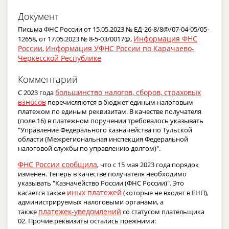
Документ
Письма ФНС России от 15.05.2023 № ЕД-26-8/8@/07-04-05/05-
Информация ФНС
12658, от 17.05.2023 № 8-5-03/0017@,
России
Информация УФНС России по Карачаево-
,
Черкесской Республике
Комментарий
большинство налогов, сборов, страховых
С 2023 года
взносов
перечисляются в бюджет единым налоговым
платежом по единым реквизитам. В качестве получателя
(поле 16) в платежном поручении требовалось указывать
"Управление Федерального казначейства по Тульской
области (Межрегиональная инспекция Федеральной
налоговой службы по управлению долгом)".
ФНС России сообщила
, что с 15 мая 2023 года порядок
изменен. Теперь в качестве получателя необходимо
указывать "Казначейство России (ФНС России)". Это
иных платежей
касается также
(которые не входят в ЕНП),
администрируемых налоговыми органами, а
платежек-уведомлений
также
со статусом плательщика
02. Прочие реквизиты остались прежними: