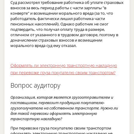
Суд рассмотрел требование работника об уплате страховых
взносов за весь период работы с части зарплаты "в
конверте" и возмещении морального вреда (за то, что
работодатель фактически лишил работника части
пенсионных накоплений). Однако работник не смог
подтвердить, что получал оплату труда в размере,
отличном от указанного в трудовом договоре, поэтому в
доначислении страховых взносов и возмещении
морального вреда суд ему отказал.
Оформлять ли электронную транспортную накладную
при перевозке груза покупателю своим транспортом?
Вопрос аудитору
Организация, которая является грузоотправителем и
поставщиком, перевозит продукцию покупателю-
грузополучателю на собственном транспорте. Нужно ли
для такой перевозки оформлять электронную
транспортную накладную?
При перевозке груза покупателю своим транспортом
оформлять электронную транспортную накладную не