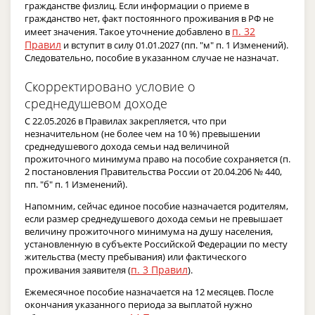
гражданстве физлиц. Если информации о приеме в
гражданство нет, факт постоянного проживания в РФ не
п. 32
имеет значения. Такое уточнение добавлено в
Правил
и вступит в силу 01.01.2027 (пп. "м" п. 1 Изменений).
Следовательно, пособие в указанном случае не назначат.
Скорректировано условие о
среднедушевом доходе
С 22.05.2026 в Правилах закрепляется, что при
незначительном (не более чем на 10 %) превышении
среднедушевого дохода семьи над величиной
прожиточного минимума право на пособие сохраняется (п.
2 постановления Правительства России от 20.04.206 № 440,
пп. "б" п. 1 Изменений).
Напомним, сейчас единое пособие назначается родителям,
если размер среднедушевого дохода семьи не превышает
величину прожиточного минимума на душу населения,
установленную в субъекте Российской Федерации по месту
жительства (месту пребывания) или фактического
п. 3 Правил
проживания заявителя (
).
Ежемесячное пособие назначается на 12 месяцев. После
окончания указанного периода за выплатой нужно