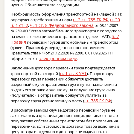
нужно. Объясняется это следующим.
Необходимость оформления транспортной накладной (ТН)
п. 2 ст. 785 ГК РФ
п. 20
определена требованиями норм
,
ч. 1 ст. 2
ч. 1 ст. 8 Федерального закона
,
от 08.11.2007
№ 259-ФЗ "Устав автомобильного транспорта и городского
п. 7
наземного электрического транспорта" (далее – УАТ),
Правил
перевозки грузов автомобильным транспортом
(далее – Правила), утвержденных постановлением
Правительства РФ от 21.12.2020 № 2200. С 01.09.2026 ТН
электронном виде
оформляется в
.
Заключение договора перевозки груза подтверждается
п. 1 ст. 8 УАТ
транспортной накладной (
). По договору
перевозки груза перевозчик обязуется доставить
вверенный ему отправителем груз в пункт назначения и
выдать его управомоченному на получение груза лицу
(получателю), а отправитель обязуется уплатить за
ст. 785 ГК РФ
перевозку груза установленную плату (
).
В рассматриваемом случае договор перевозки груза не
заключается, а организация-поставщик доставляет товар
покупателю собственным транспортом без привлечения
перевозчика. Если стоимость доставки товара включена в
цену товара и отдельно в договоре не выделена, то