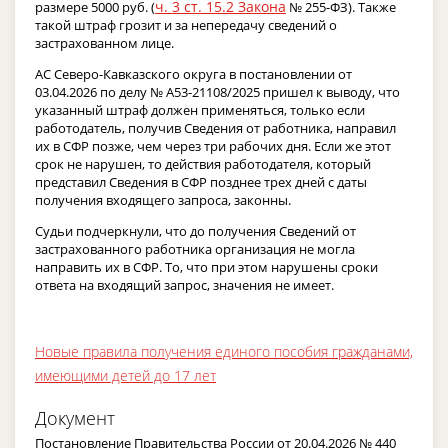
ч. 3 ст. 15.2 Закона
размере 5000 руб. (
№ 255-ФЗ). Также
такой штраф грозит и за непередачу сведений о
застрахованном лице.
АС Северо-Кавказского округа в постановлении от
03.04.2026 по делу № А53-21108/2025 пришел к выводу, что
указанный штраф должен применяться, только если
работодатель, получив Сведения от работника, направил
их в СФР позже, чем через три рабочих дня. Если же этот
срок не нарушен, то действия работодателя, который
представил Сведения в СФР позднее трех дней с даты
получения входящего запроса, законны.
Судьи подчеркнули, что до получения Сведений от
застрахованного работника организация не могла
направить их в СФР. То, что при этом нарушены сроки
ответа на входящий запрос, значения не имеет.
Новые правила получения единого пособия гражданами,
имеющими детей до 17 лет
Документ
Постановление Правительства России от 20.04.2026 № 440