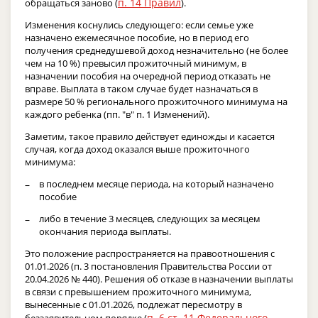
п. 14 Правил
обращаться заново (
).
Изменения коснулись следующего: если семье уже
назначено ежемесячное пособие, но в период его
получения среднедушевой доход незначительно (не более
чем на 10 %) превысил прожиточный минимум, в
назначении пособия на очередной период отказать не
вправе. Выплата в таком случае будет назначаться в
размере 50 % регионального прожиточного минимума на
каждого ребенка (пп. "в" п. 1 Изменений).
Заметим, такое правило действует единожды и касается
случая, когда доход оказался выше прожиточного
минимума:
в последнем месяце периода, на который назначено
пособие
либо в течение 3 месяцев, следующих за месяцем
окончания периода выплаты.
Это положение распространяется на правоотношения с
01.01.2026 (п. 3 постановления Правительства России от
20.04.2026 № 440). Решения об отказе в назначении выплаты
в связи с превышением прожиточного минимума,
вынесенные с 01.01.2026, подлежат пересмотру в
п. 6 ст. 11 Федерального
беззаявительном порядке (