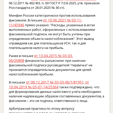
06.12.2011 № 402-ФЗ, п. 69 ГОСТ Р 7.0.8-2025, утв. приказом
Росстандарта от 28.01.2025 № 30-ст).
Минфин России категорически против использования
от 10.06.2021 № 03-11-
факсимиле. В письме
11/45946
прямо указано: "Расходы, указанные в актах
выполненных работ, оформленных с использованием
факсимильной подписи, не могут быть учтены при
определении объекта налогообложения". Этот вывод
справедлив как для плательщиков УСН, так и для
плательщиков налога на прибыль.
от 13.04.2015 № 03-03-
Ранее в письме
06/20808
финансисты разъяснили: при наличии
факсимильной подписи руководителя "первичка" не
признается оправдательным документом для целей
налогообложения прибыли.
от 08.12.2017 № 03-03-06/1/81951
от
В письмах
,
10.04.2019 № 03-07-14/25364
также подтверждено, что
для формирования данных налогового учета необходимо
наличие надлежащим образом составленных документов, а
факсимиле – это не подпись ответственного лица.
Арбитражная практика по этому вопросу
преимущественно в пользу налоговых органов.