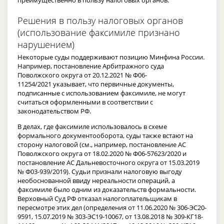
Решения в пользу налоговых органов
(использование факсимиле признано
нарушением)
Некоторые суды поддерживают позицию Минфина России.
Например, постановление Арбитражного суда
Поволжского округа от 20.12.2021 № Ф06-
11254/2021 указывает, что первичные документы,
подписанные с использованием факсимиле, не могут
считаться оформленными в соответствии с
законодательством РФ.
В делах, где факсимиле использовалось в схеме
формального документооборота, суды также встают на
сторону налоговой (см., например, постановление АС
Поволжского округа от 18.02.2020 № Ф06-57623/2020 и
постановление АС Дальневосточного округа от 15.03.2019
№ Ф03-939/2019). Судьи признали налоговую выгоду
необоснованной ввиду нереальности операций, а
факсимиле было одним из доказательств формальности.
Верховный Суд РФ отказал налогоплательщикам в
пересмотре этих дел (определения от 11.06.2020 № 306-ЭС20-
9591, 15.07.2019 № 303-ЭС19-10067, от 13.08.2018 № 309-КГ18-