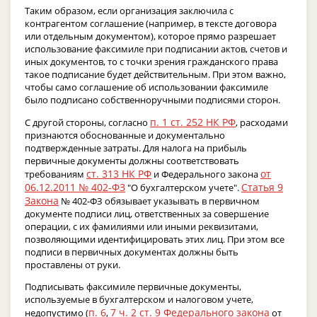
Таким образом, если организация заключила с
контрагентом соглашение (например, в тексте договора
или отдельным документом), которое прямо разрешает
использование факсимиле при подписании актов, счетов и
иных документов, то с точки зрения гражданского права
такое подписание будет действительным. При этом важно,
чтобы само соглашение об использовании факсимиле
было подписано собственноручными подписями сторон.
п. 1 ст. 252 НК РФ
С другой стороны, согласно
, расходами
признаются обоснованные и документально
подтвержденные затраты. Для налога на прибыль
первичные документы должны соответствовать
ст. 313 НК РФ
от
требованиям
и Федерального закона
06.12.2011 № 402-ФЗ
Статья 9
"О бухгалтерском учете".
Закона
№ 402-ФЗ обязывает указывать в первичном
документе подписи лиц, ответственных за совершение
операции, с их фамилиями или иными реквизитами,
позволяющими идентифицировать этих лиц. При этом все
подписи в первичных документах должны быть
проставлены от руки.
Подписывать факсимиле первичные документы,
используемые в бухгалтерском и налоговом учете,
п. 6
7 ч. 2 ст. 9 Федерального закона
недопустимо (
,
от