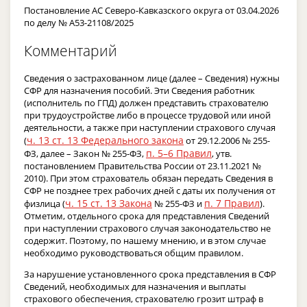
Постановление АС Северо-Кавказского округа от 03.04.2026
по делу № А53-21108/2025
Комментарий
Сведения о застрахованном лице (далее – Сведения) нужны
СФР для назначения пособий. Эти Сведения работник
(исполнитель по ГПД) должен представить страхователю
при трудоустройстве либо в процессе трудовой или иной
деятельности, а также при наступлении страхового случая
ч. 13 ст. 13 Федерального закона
(
от 29.12.2006 № 255-
п. 5–6 Правил
ФЗ, далее – Закон № 255-ФЗ,
, утв.
постановлением Правительства России от 23.11.2021 №
2010). При этом страхователь обязан передать Сведения в
СФР не позднее трех рабочих дней с даты их получения от
ч. 15 ст. 13 Закона
п. 7 Правил
физлица (
№ 255-ФЗ и
).
Отметим, отдельного срока для представления Сведений
при наступлении страхового случая законодательство не
содержит. Поэтому, по нашему мнению, и в этом случае
необходимо руководствоваться общим правилом.
За нарушение установленного срока представления в СФР
Сведений, необходимых для назначения и выплаты
страхового обеспечения, страхователю грозит штраф в