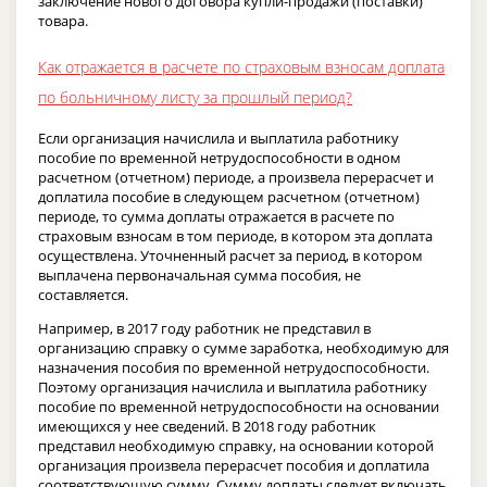
заключение нового договора купли-продажи (поставки)
товара.
Как отражается в расчете по страховым взносам доплата
по больничному листу за прошлый период?
Если организация начислила и выплатила работнику
пособие по временной нетрудоспособности в одном
расчетном (отчетном) периоде, а произвела перерасчет и
доплатила пособие в следующем расчетном (отчетном)
периоде, то сумма доплаты отражается в расчете по
страховым взносам в том периоде, в котором эта доплата
осуществлена. Уточненный расчет за период, в котором
выплачена первоначальная сумма пособия, не
составляется.
Например, в 2017 году работник не представил в
организацию справку о сумме заработка, необходимую для
назначения пособия по временной нетрудоспособности.
Поэтому организация начислила и выплатила работнику
пособие по временной нетрудоспособности на основании
имеющихся у нее сведений. В 2018 году работник
представил необходимую справку, на основании которой
организация произвела перерасчет пособия и доплатила
соответствующую сумму. Сумму доплаты следует включать