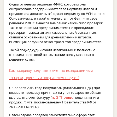
Судьи отменили решение ИФНС, которым она
оштрафовала предпринимателя за неуплату налога и
предложила доплатить в бюджет недоимку по УСН и пени.
Основанием для такой отмены стал тот факт, что свое
решение ИФНС вынесла вне рамок какой-либо проверки.
Так, в отношении предпринимателя не проводились
проверки – выездная или камеральная. А все данные,
ставшие основанием для доначислений и штрафа,
инспекция получила от контрагентов предпринимателя.
Такой подход судьи сочли незаконным и полностью
отказали налоговой во взыскании всех указанных в
решении сумм.
Как продавцу получить вычет по возвращенным
товарам, принятым покупателем на учет?
С 1 апреля 2019 года покупатель (плательщик НДС) при
возврате продавцу принятых на учет товаров не обязан
п. 3 "Правил
выставлять счет-фактуру (
ведения книги
продаж…", утв. постановлением Правительства РФ от
26.12.2011 № 1137).
В этом случае продавец самостоятельно оформляет