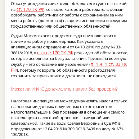
Отказ учреждения соискатель обжаловал в суде со ссылкой
ст. 170 ТК РФ
на
, согласно которой работодатель обязан
освобождать работника от работы с сохранением за ним
места работы (должности) на время исполнения последним
государственных или общественных обязанностей.
Судьи Московского городского суда признали отказ в
приеме на работу правомерным. Как указано в
апелляционном определении от 04.10.2018 по делу № 33-
статье 170 ТК РФ
38816/2018, в
речь идет об обязанностях,
которые исполняются без увольнения. Призыв на военную
п. 1 ч. 1 ст. 83 ТК
службу – это основание для увольнения (
РФ
), поэтому говорить об обязанности работодателя
сохранить за призывником должность не приходится.
Может ли ИФНС доначислить налоги без проверки?
Налоговая инспекция не может доначислять налоги только
на основании данных, полученных от контрагентов
налогоплательщика, без проведения в отношении самого
плательщика налоговой проверки – выездной или
камеральной. Такие выводы сделал Верховный Суд РФ в
определении от 12.04.2019 № 309-ЭС19-3406 по делу № A71-
130/2018.