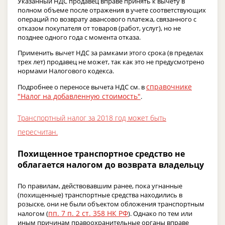
Указанный НДС продавец вправе принять к вычету в
полном объеме после отражения в учете соответствующих
операций по возврату авансового платежа, связанного с
отказом покупателя от товаров (работ, услуг), но не
позднее одного года с момента отказа.
Применить вычет НДС за рамками этого срока (в пределах
трех лет) продавец не может, так как это не предусмотрено
нормами Налогового кодекса.
справочнике
Подробнее о переносе вычета НДС см. в
"Налог на добавленную стоимость"
.
Транспортный налог за 2018 год может быть
пересчитан.
Похищенное транспортное средство не
облагается налогом до возврата владельцу
По правилам, действовавшим ранее, пока угнанные
(похищенные) транспортные средства находились в
розыске, они не были объектом обложения транспортным
пп. 7 п. 2 ст. 358 НК РФ
налогом (
). Однако по тем или
иным причинам правоохранительные органы вправе