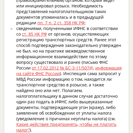
(правоохранительным) органом, который ведет
или инициировал розыск. Необходимость
представления налогоплательщиком таких
документов упоминалась и в предыдущей
редакции
пп. 7 п. 2 ст. 358 НК РФ
;
сведениями, полученными ИФНС в соответствии
со
ст. 85 НК РФ
от органов, осуществляющих
регистрацию транспортных средств. Ранее этот
способ подтверждения законодательно утвержден
не был, но на практике межведомственное
информационное взаимодействие по этому
вопросу существовало и ранее (письмо ФНС
России
от 17.02.2012 № БС-3-11/507@
,
информация
на сайте ФНС России
). Инспекция сама запросит у
МВД России информацию о том, находится ли
транспортное средство в розыске, а также
найдено оно или нет. Полагаем,
налогоплательщику в данном случае достаточно
один раз подать в ИФНС либо вышеуказанные
документы, подтверждающие угон (кражу), либо
заявление об освобождении от уплаты налога
(уведомление о причинах неуплаты налога) (см.
Какие действия предпринять, чтобы не платить
налог?
).