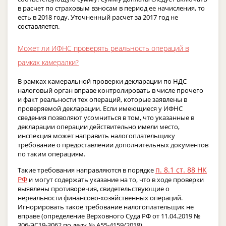
в расчет по страховым взносам в период ее начисления, то
есть в 2018 году. Уточненный расчет за 2017 год не
составляется.
Может ли ИФНС проверять реальность операций в
рамках камералки?
В рамках камеральной проверки декларации по НДС
налоговый орган вправе контролировать в числе прочего
и факт реальности тех операций, которые заявлены в
проверяемой декларации. Если имеющиеся у ИФНС
сведения позволяют усомниться в том, что указанные в
декларации операции действительно имели место,
инспекция может направить налогоплательщику
требование о предоставлении дополнительных документов
по таким операциям.
п. 8.1 ст. 88 НК
Такие требования направляются в порядке
РФ
и могут содержать указание на то, что в ходе проверки
выявлены противоречия, свидетельствующие о
нереальности финансово-хозяйственных операций.
Игнорировать такое требование налогоплательщик не
вправе (определение Верховного Суда РФ от 11.04.2019 №
306-ЭС19-3062 по делу № А55-4159/2018).