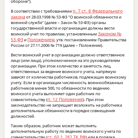
обороне").
п. 7 ст. 8 Федерального
В соответствии с требованиями
закона
от 28.03.1998 № 53-ФЗ "О воинской обязанности и
военной службе" (далее – Закон № 53-ФЗ) органы
государственной власти и организации должны вести
Законом №
воинский учет по правилам, установленным
53-ФЗ
Положением
и
, утв. постановлением Правительства
России от 27.11.2006 № 719 (далее – Положение).
Вести воинский учет в организации должно ответственное
лицо (или лица), уполномоченное на это руководителем
организации. При этом количество и занятость лиц,
ответственных за ведение воинского учета, напрямую
зависят от количества работников, подлежащих воинскому
учету. Если в организации численность военнообязанных
работников менее 500, то обязанности по ведению
воинского учета выполняет один работник по
п. 12 Положения
совместительству (
). При этом
законодательство не запрещает возложить на работника
дополнительные обязанности в порядке совмещения
должностей.
Таким образом, работник может выполнять
дополнительную работу по ведению воинского учета по
ст. 60.1
282 ТК РФ
совместительству (
,
) или в порядке