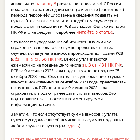
разделу 3
аналогично
расчета по взносам, ФНС России
полагает, что за последний месяц отчетного (расчетного)
периода персонифицированные сведения подавать не
нужно. Это связано с тем, что в подобном случае срок
представления сведений и РСВ совпадает. Однако из норм
читайте в статье
НК РФ это не следует. Подробнее
.
Что касается уведомления об исчисленных суммах
страховых взносов, то его нужно представлять в тех
случаях, когда уплата взносов происходит до подачи РСВ
абз. 1 п. 9 ст. 58 НК РФ
(
). Взносы уплачиваются
п. 3 ст. 431 НК РФ
ежемесячно не позднее 28-го числа (
).
РСВ за 9 месяцев 2023 года подать нужно не позднее 25
октября 2023 года. Следовательно, уведомление о суммах
взносов, исчисленных за сентябрь 2023 года, представлять
не нужно, т. к. РСВ по итогам 9 месяцев 2023 года
страхователи подают ранее даты уплаты взносов. Это
подтвердили в ФНС России в комментируемой
информации на сайте.
Заметим, что если отсутствует сумма взносов к уплате,
нулевое уведомление об исчисленных суммах подавать в
здесь
любом случае не нужно (см.
).
Может ли налоговая требовать скан-образы документов?