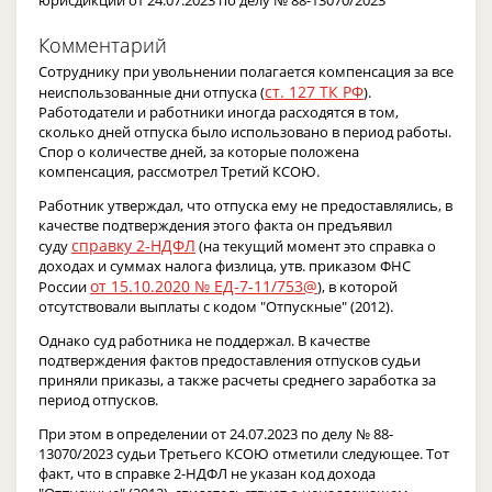
Комментарий
Сотруднику при увольнении полагается компенсация за все
ст. 127 ТК РФ
неиспользованные дни отпуска (
).
Работодатели и работники иногда расходятся в том,
сколько дней отпуска было использовано в период работы.
Спор о количестве дней, за которые положена
компенсация, рассмотрел Третий КСОЮ.
Работник утверждал, что отпуска ему не предоставлялись, в
качестве подтверждения этого факта он предъявил
справку 2-НДФЛ
суду
(на текущий момент это справка о
доходах и суммах налога физлица, утв. приказом ФНС
от 15.10.2020 № ЕД-7-11/753@
России
), в которой
отсутствовали выплаты с кодом "Отпускные" (2012).
Однако суд работника не поддержал. В качестве
подтверждения фактов предоставления отпусков судьи
приняли приказы, а также расчеты среднего заработка за
период отпусков.
При этом в определении от 24.07.2023 по делу № 88-
13070/2023 судьи Третьего КСОЮ отметили следующее. Тот
факт, что в справке 2-НДФЛ не указан код дохода