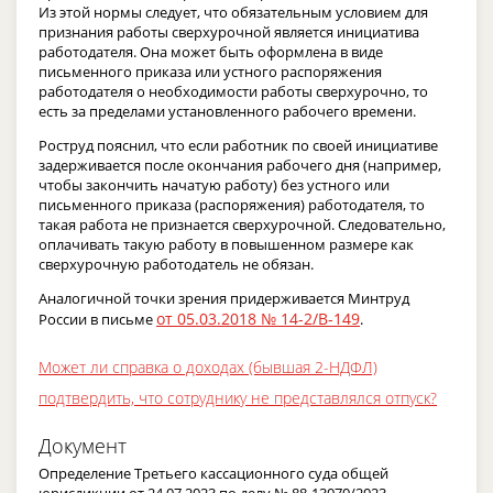
Из этой нормы следует, что обязательным условием для
признания работы сверхурочной является инициатива
работодателя. Она может быть оформлена в виде
письменного приказа или устного распоряжения
работодателя о необходимости работы сверхурочно, то
есть за пределами установленного рабочего времени.
Роструд пояснил, что если работник по своей инициативе
задерживается после окончания рабочего дня (например,
чтобы закончить начатую работу) без устного или
письменного приказа (распоряжения) работодателя, то
такая работа не признается сверхурочной. Следовательно,
оплачивать такую работу в повышенном размере как
сверхурочную работодатель не обязан.
Аналогичной точки зрения придерживается Минтруд
от 05.03.2018 № 14-2/В-149
России в письме
.
Может ли справка о доходах (бывшая 2-НДФЛ)
подтвердить, что сотруднику не представлялся отпуск?
Документ
Определение Третьего кассационного суда общей
юрисдикции от 24.07.2023 по делу № 88-13070/2023