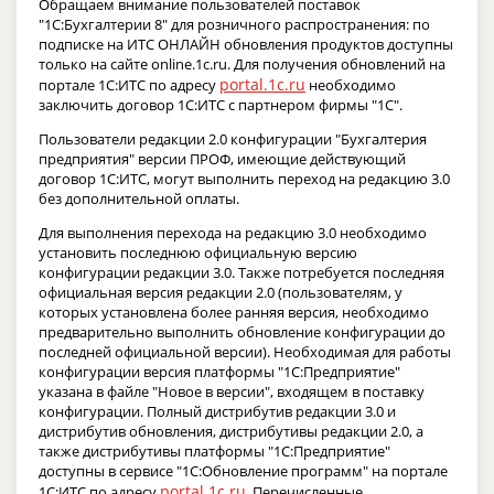
Обращаем внимание пользователей поставок
"1С:Бухгалтерии 8" для розничного распространения: по
подписке на ИТС ОНЛАЙН обновления продуктов доступны
только на сайте online.1c.ru. Для получения обновлений на
portal.1c.ru
портале 1С:ИТС по адресу
необходимо
заключить договор 1С:ИТС с партнером фирмы "1С".
Пользователи редакции 2.0 конфигурации "Бухгалтерия
предприятия" версии ПРОФ, имеющие действующий
договор 1С:ИТС, могут выполнить переход на редакцию 3.0
без дополнительной оплаты.
Для выполнения перехода на редакцию 3.0 необходимо
установить последнюю официальную версию
конфигурации редакции 3.0. Также потребуется последняя
официальная версия редакции 2.0 (пользователям, у
которых установлена более ранняя версия, необходимо
предварительно выполнить обновление конфигурации до
последней официальной версии). Необходимая для работы
конфигурации версия платформы "1С:Предприятие"
указана в файле "Новое в версии", входящем в поставку
конфигурации. Полный дистрибутив редакции 3.0 и
дистрибутив обновления, дистрибутивы редакции 2.0, а
также дистрибутивы платформы "1С:Предприятие"
доступны в сервисе "1С:Обновление программ" на портале
portal.1c.ru
1С:ИТС по адресу
. Перечисленные