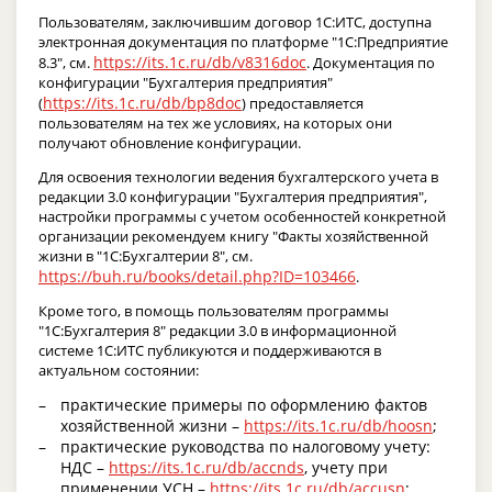
Пользователям, заключившим договор 1С:ИТС, доступна
электронная документация по платформе "1С:Предприятие
https://its.1c.ru/db/v8316doc
8.3", см.
. Документация по
конфигурации "Бухгалтерия предприятия"
https://its.1c.ru/db/bp8doc
(
) предоставляется
пользователям на тех же условиях, на которых они
получают обновление конфигурации.
Для освоения технологии ведения бухгалтерского учета в
редакции 3.0 конфигурации "Бухгалтерия предприятия",
настройки программы с учетом особенностей конкретной
организации рекомендуем книгу "Факты хозяйственной
жизни в "1С:Бухгалтерии 8", см.
https://buh.ru/books/detail.php?ID=103466
.
Кроме того, в помощь пользователям программы
"1С:Бухгалтерия 8" редакции 3.0 в информационной
системе 1С:ИТС публикуются и поддерживаются в
актуальном состоянии:
практические примеры по оформлению фактов
хозяйственной жизни –
https://its.1c.ru/db/hoosn
;
практические руководства по налоговому учету:
НДС –
https://its.1c.ru/db/accnds
, учету при
применении УСН –
https://its.1c.ru/db/accusn
;