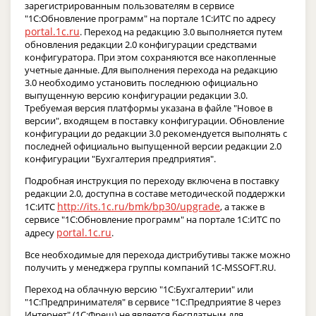
зарегистрированным пользователям в сервисе
"1С:Обновление программ" на портале 1С:ИТС по адресу
portal.1c.ru
. Переход на редакцию 3.0 выполняется путем
обновления редакции 2.0 конфигурации средствами
конфигуратора. При этом сохраняются все накопленные
учетные данные. Для выполнения перехода на редакцию
3.0 необходимо установить последнюю официально
выпущенную версию конфигурации редакции 3.0.
Требуемая версия платформы указана в файле "Новое в
версии", входящем в поставку конфигурации. Обновление
конфигурации до редакции 3.0 рекомендуется выполнять с
последней официально выпущенной версии редакции 2.0
конфигурации "Бухгалтерия предприятия".
Подробная инструкция по переходу включена в поставку
редакции 2.0, доступна в составе методической поддержки
http://its.1c.ru/bmk/bp30/upgrade
1С:ИТС
, а также в
сервисе "1С:Обновление программ" на портале 1С:ИТС по
portal.1c.ru
адресу
.
Все необходимые для перехода дистрибутивы также можно
получить у менеджера группы компаний 1C-MSSOFT.RU.
Переход на облачную версию "1С:Бухгалтерии" или
"1С:Предпринимателя" в сервисе "1С:Предприятие 8 через
Интернет" (1С:Фреш) не является бесплатным для