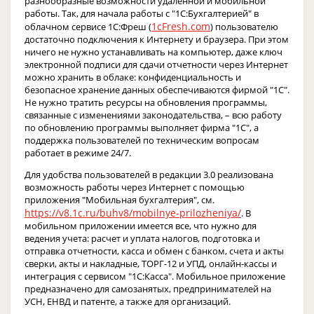
разнообразные возможности удаленной и мобильной
работы. Так, для начала работы с "1С:Бухгалтерией" в
1cFresh.com
облачном сервисе 1С:Фреш (
) пользователю
достаточно подключения к Интернету и браузера. При этом
ничего не нужно устанавливать на компьютер, даже ключ
электронной подписи для сдачи отчетности через Интернет
можно хранить в облаке: конфиденциальность и
безопасное хранение данных обеспечиваются фирмой "1С".
Не нужно тратить ресурсы на обновления программы,
связанные с изменениями законодательства, – всю работу
по обновлению программы выполняет фирма "1С", а
поддержка пользователей по техническим вопросам
работает в режиме 24/7.
Для удобства пользователей в редакции 3.0 реализована
возможность работы через Интернет с помощью
приложения "Мобильная бухгалтерия", см.
https://v8.1c.ru/buhv8/mobilnye-prilozheniya/
. В
мобильном приложении имеется все, что нужно для
ведения учета: расчет и уплата налогов, подготовка и
отправка отчетности, касса и обмен с банком, счета и акты
сверки, акты и накладные, ТОРГ-12 и УПД, онлайн-кассы и
интеграция с сервисом "1С:Касса". Мобильное приложение
предназначено для самозанятых, предпринимателей на
УСН, ЕНВД и патенте, а также для организаций.