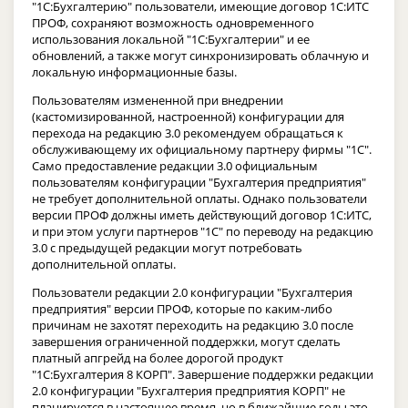
"1С:Бухгалтерию" пользователи, имеющие договор 1С:ИТС
ПРОФ, сохраняют возможность одновременного
использования локальной "1С:Бухгалтерии" и ее
обновлений, а также могут синхронизировать облачную и
локальную информационные базы.
Пользователям измененной при внедрении
(кастомизированной, настроенной) конфигурации для
перехода на редакцию 3.0 рекомендуем обращаться к
обслуживающему их официальному партнеру фирмы "1С".
Само предоставление редакции 3.0 официальным
пользователям конфигурации "Бухгалтерия предприятия"
не требует дополнительной оплаты. Однако пользователи
версии ПРОФ должны иметь действующий договор 1С:ИТС,
и при этом услуги партнеров "1С" по переводу на редакцию
3.0 с предыдущей редакции могут потребовать
дополнительной оплаты.
Пользователи редакции 2.0 конфигурации "Бухгалтерия
предприятия" версии ПРОФ, которые по каким-либо
причинам не захотят переходить на редакцию 3.0 после
завершения ограниченной поддержки, могут сделать
платный апгрейд на более дорогой продукт
"1С:Бухгалтерия 8 КОРП". Завершение поддержки редакции
2.0 конфигурации "Бухгалтерия предприятия КОРП" не
планируется в настоящее время, но в ближайшие годы это