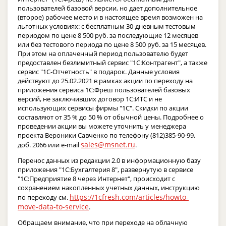
пользователей базовой версии, но дает дополнительное
(второе) рабочее место и в настоящее время возможен на
льготных условиях: с бесплатным 30-дневным тестовым
периодом по цене 8 500 руб. за последующие 12 месяцев
или без тестового периода по цене 8 500 руб. за 15 месяцев.
При этом на оплаченный период пользователю будет
предоставлен безлимитный сервис "1С:Контрагент", а также
сервис "1С-Отчетность" в подарок. Данные условия
действуют до 25.02.2021 в рамках акции по переходу на
приложения сервиса 1С:Фреш пользователей базовых
версий, не заключивших договор 1С:ИТС и не
использующих сервисы фирмы "1С". Скидки по акции
составляют от 35 % до 50 % от обычной цены. Подробнее о
проведении акции вы можете уточнить у менеджера
проекта Вероники Савченко по телефону (812)385-90-99,
sales@msnet.ru
доб. 2066 или e-mail
.
Перенос данных из редакции 2.0 в информационную базу
приложения "1С:Бухгалтерия 8", развернутую в сервисе
"1С:Предприятие 8 через Интернет", происходит с
сохранением накопленных учетных данных, инструкцию
https://1cfresh.com/articles/howto-
по переходу см.
move-data-to-service
.
Обращаем внимание, что при переходе на облачную