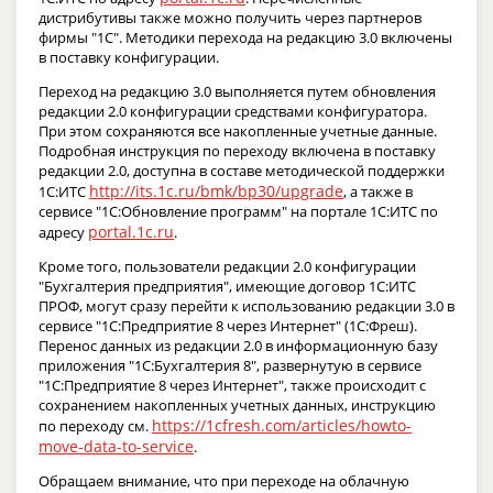
дистрибутивы также можно получить через партнеров
фирмы "1С". Методики перехода на редакцию 3.0 включены
в поставку конфигурации.
Переход на редакцию 3.0 выполняется путем обновления
редакции 2.0 конфигурации средствами конфигуратора.
При этом сохраняются все накопленные учетные данные.
Подробная инструкция по переходу включена в поставку
редакции 2.0, доступна в составе методической поддержки
http://its.1c.ru/bmk/bp30/upgrade
1С:ИТС
, а также в
сервисе "1С:Обновление программ" на портале 1С:ИТС по
portal.1c.ru
адресу
.
Кроме того, пользователи редакции 2.0 конфигурации
"Бухгалтерия предприятия", имеющие договор 1С:ИТС
ПРОФ, могут сразу перейти к использованию редакции 3.0 в
сервисе "1С:Предприятие 8 через Интернет" (1С:Фреш).
Перенос данных из редакции 2.0 в информационную базу
приложения "1С:Бухгалтерия 8", развернутую в сервисе
"1С:Предприятие 8 через Интернет", также происходит с
сохранением накопленных учетных данных, инструкцию
https://1cfresh.com/articles/howto-
по переходу см.
move-data-to-service
.
Обращаем внимание, что при переходе на облачную