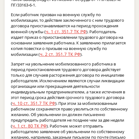
ПГ/33163-6-1.
Если работник призван на военную службу по
мобилизации, то действие заключенного с ним трудового
договора приостанавливается на период прохождения
ч. 1 ст. 351.7 ТК РФ
военной службы (
). Работодатель
издает приказ о приостановлении трудового договора на
основании заявления работника. К заявлению прилагается
копия повестки о призыве на военную службу по
ч. 2 ст. 351.7 ТК РФ
мобилизации (
).
Запрет на увольнение мобилизованного работника в
период приостановления трудового договора действует
только для случаев расторжения договора по инициативе
работодателя. Исключением являются случаи ликвидации
организации или прекращения деятельности
индивидуальным предпринимателем, а также истечения в
этот период срока действия срочного трудового договора
ч. 10 ст. 351.7 ТК РФ
(
). При этом за мобилизованным
работником сохраняется право уволиться по собственному
желанию. Об увольнении он должен письменно
предупредить работодателя не позднее чем за две недели
ч. 1 ст. 80 ТК РФ
(
). Работник может отправить
работодателю заявление об увольнении по собственному
желанию, например, заказным письмом по почте (письмо