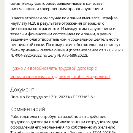
связь между факторами, заявленными в качестве
смягчающих, и совершенным правонарушением.
В рассматриваемом случае компании вменялся штраф за
неуплату НДС в результате отражения операций с
фиктивным контрагентом. И между этим нарушением и
тяжелым финансовым состоянием компании, а равно
ведением благотворительной и социальной деятельности
нет никакой связи. Поэтому такие обстоятельства не могут
быть признаны смягчающими (постановление от 17.02.2023
№ Ф04-8325/2022 по делу № А75-689/2022).
Нужно ли возобновлять трудовой договор с
мобилизованным сотрудником, чтобы его уволить?
Документ
Письмо Роструда от 17.01.2023 № ПГ/33163-6-1
Комментарий
Работодателю не требуется возобновлять действие
трудового договора с мобилизованным сотрудником для
оформления его увольнения по собственному желанию.
Такой вывод следует из письма Роструда от 17.01.2023 №