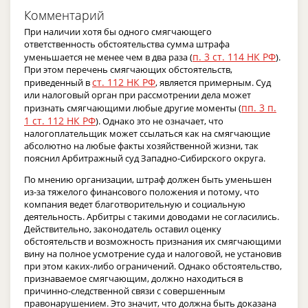
Комментарий
При наличии хотя бы одного смягчающего
ответственность обстоятельства сумма штрафа
п. 3 ст. 114 НК РФ
уменьшается не менее чем в два раза (
).
При этом перечень смягчающих обстоятельств,
ст. 112 НК РФ
приведенный в
, является примерным. Суд
или налоговый орган при рассмотрении дела может
пп. 3 п.
признать смягчающими любые другие моменты (
1 ст. 112 НК РФ
). Однако это не означает, что
налогоплательщик может ссылаться как на смягчающие
абсолютно на любые факты хозяйственной жизни, так
пояснил Арбитражный суд Западно-Сибирского округа.
По мнению организации, штраф должен быть уменьшен
из-за тяжелого финансового положения и потому, что
компания ведет благотворительную и социальную
деятельность. Арбитры с такими доводами не согласились.
Действительно, законодатель оставил оценку
обстоятельств и возможность признания их смягчающими
вину на полное усмотрение суда и налоговой, не установив
при этом каких-либо ограничений. Однако обстоятельство,
признаваемое смягчающим, должно находиться в
причинно-следственной связи с совершенным
правонарушением. Это значит, что должна быть доказана