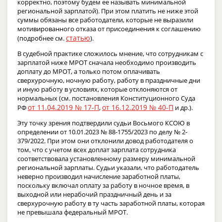
корректно, поэтому будем ее называть минимальной
региональной зарплатой). При этом платить не ниже этой
суммы обязаны все работодатели, которые не выразили
мотивированного отказа от присоединения к соглашению
статью
(подробнее см.
).
В судебной практике сложилось мнение, что сотрудникам с
зарплатой ниже МРОТ сначала необходимо производить
доплату до МРОТ, а только потом оплачивать
сверхурочную, ночную работу, работу в праздничные дни
и иную работу в условиях, которые отклоняются от
нормальных (см. постановления Конституционного Суда
от 11.04.2019 № 17-П
от 16.12.2019 № 40-П
РФ
,
и др.).
Эту точку зрения подтвердили судьи Восьмого КСОЮ в
определении от 10.01.2023 № 88-1755/2023 по делу № 2-
379/2022. При этом они отклонили довод работодателя о
том, что с учетом всех доплат зарплата сотрудника
соответствовала установленному размеру минимальной
региональной зарплаты. Судьи указали, что работодатель
неверно производил начисление заработной платы,
поскольку включал оплату за работу в ночное время, в
выходной или нерабочий праздничный день и за
сверхурочную работу в ту часть заработной платы, которая
не превышала федеральный МРОТ.