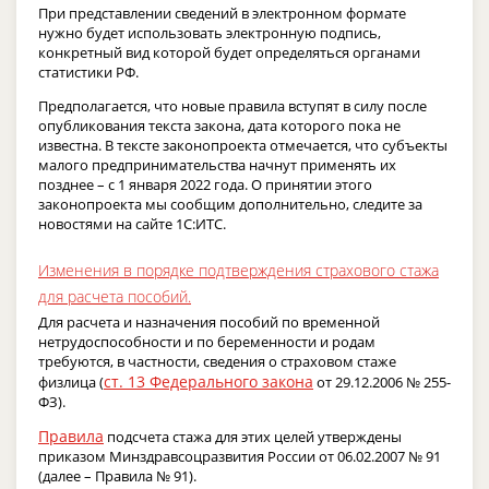
При представлении сведений в электронном формате
нужно будет использовать электронную подпись,
конкретный вид которой будет определяться органами
статистики РФ.
Предполагается, что новые правила вступят в силу после
опубликования текста закона, дата которого пока не
известна. В тексте законопроекта отмечается, что субъекты
малого предпринимательства начнут применять их
позднее – с 1 января 2022 года. О принятии этого
законопроекта мы сообщим дополнительно, следите за
новостями на сайте 1С:ИТС.
Изменения в порядке подтверждения страхового стажа
для расчета пособий.
Для расчета и назначения пособий по временной
нетрудоспособности и по беременности и родам
требуются, в частности, сведения о страховом стаже
ст. 13 Федерального закона
физлица (
от 29.12.2006 № 255-
ФЗ).
Правила
подсчета стажа для этих целей утверждены
приказом Минздравсоцразвития России от 06.02.2007 № 91
(далее – Правила № 91).