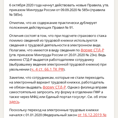
6 октября 2020 года начнут действовать новые Правила, утв.
приказом Минтруда России от 09.09.2020 № 585н (правила
№ 585н).
Отметим, что их содержание практически дублирует
положения действующих Правил № 91.
Отличия состоят в том, что при подсчете страхового стажа
помимо сведений из трудовой книжки используются
сведения о трудовой деятельности в электронном виде.
форме СТД-Р
Полагаем, что имеются в виду сведения по
(утв. приказом Минтруда России от 20.01.2020 № 23н). Ведь
именно СТД-Р выдается работодателем сотруднику
(выбравшему ведение электронной трудовой книжки) при
ч. 4 ст. 66.1 ТК РФ
увольнении (
).
Заметим, что сотрудникам, которые не стали переходить
на электронный вариант трудовой книжки, работодатель
форму СТД-Р
не обязан выдавать
. Однако физлица вправе
самостоятельно запросить эту форму в отделении ПФР а
также через МФЦ или Единый портал госуслуг. См. об этом
здесь
.
Поскольку переход на электронные трудовые книжки
от 16.12.2019 №
начался с 01.01.2020 (Федеральный закон