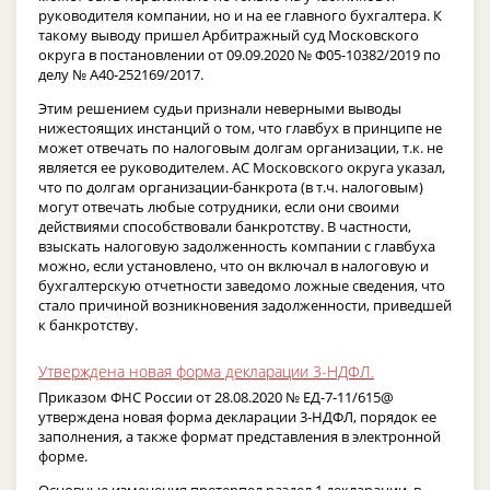
руководителя компании, но и на ее главного бухгалтера. К
такому выводу пришел Арбитражный суд Московского
округа в постановлении от 09.09.2020 № Ф05-10382/2019 по
делу № А40-252169/2017.
Этим решением судьи признали неверными выводы
нижестоящих инстанций о том, что главбух в принципе не
может отвечать по налоговым долгам организации, т.к. не
является ее руководителем. АС Московского округа указал,
что по долгам организации-банкрота (в т.ч. налоговым)
могут отвечать любые сотрудники, если они своими
действиями способствовали банкротству. В частности,
взыскать налоговую задолженность компании с главбуха
можно, если установлено, что он включал в налоговую и
бухгалтерскую отчетности заведомо ложные сведения, что
стало причиной возникновения задолженности, приведшей
к банкротству.
Утверждена новая форма декларации 3-НДФЛ.
Приказом ФНС России от 28.08.2020 № ЕД-7-11/615@
утверждена новая форма декларации 3-НДФЛ, порядок ее
заполнения, а также формат представления в электронной
форме.
Основные изменения претерпел раздел 1 декларации, в