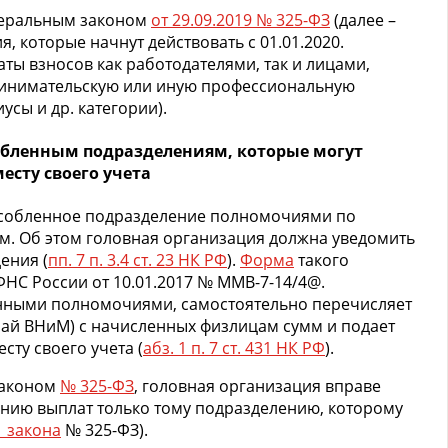
деральным законом
от 29.09.2019 № 325-ФЗ
(далее –
, которые начнут действовать с 01.01.2020.
ты взносов как работодателями, так и лицами,
ринимательскую или иную профессиональную
усы и др. категории).
обленным подразделениям, которые могут
есту своего учета
особленное подразделение полномочиями по
м. Об этом головная организация должна уведомить
ения (
пп. 7 п. 3.4 ст. 23 НК РФ
).
Форма
такого
НС России от 10.01.2017 № ММВ-7-14/4@.
нными полномочиями, самостоятельно перечисляет
чай ВНиМ) с начисленных физлицам сумм и подает
сту своего учета (
абз. 1 п. 7 ст. 431 НК РФ
).
законом
№ 325-ФЗ
, головная организация вправе
ению выплат только тому подразделению, которому
 1 закона
№ 325-ФЗ).