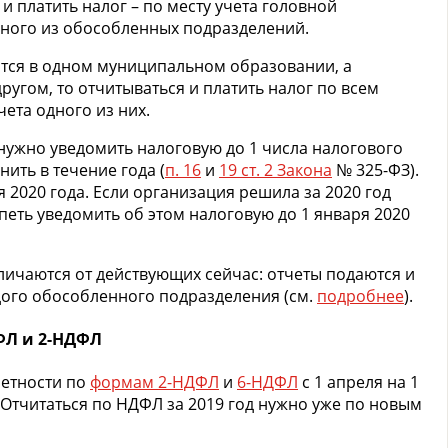
и платить налог – по месту учета головной
дного из обособленных подразделений.
ится в одном муниципальном образовании, а
угом, то отчитываться и платить налог по всем
ета одного из них.
нужно уведомить налоговую до 1 числа налогового
ить в течение года (
п. 16
и
19 ст. 2 Закона
№ 325-ФЗ).
я 2020 года. Если организация решила за 2020 год
петь уведомить об этом налоговую до 1 января 2020
ичаются от действующих сейчас: отчеты подаются и
ждого обособленного подразделения (см.
подробнее
).
ФЛ и 2-НДФЛ
четности по
формам 2-НДФЛ
и
6-НДФЛ
с 1 апреля на 1
 Отчитаться по НДФЛ за 2019 год нужно уже по новым