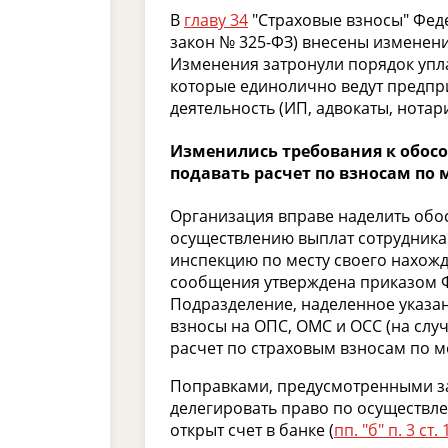
В
главу 34
"Страховые взносы" Фе
закон № 325-ФЗ) внесены изменения
Изменения затронули порядок упла
которые единолично ведут предп
деятельность (ИП, адвокаты, нотари
Изменились требования к обос
подавать расчет по взносам по м
Организация вправе наделить об
осуществлению выплат сотрудника
инспекцию по месту своего нахожд
сообщения утверждена приказом Ф
Подразделение, наделенное указа
взносы на ОПС, ОМС и ОСС (на слу
расчет по страховым взносам по ме
Поправками, предусмотренными 
делегировать право по осуществл
открыт счет в банке (
пп. "б" п. 3 ст.