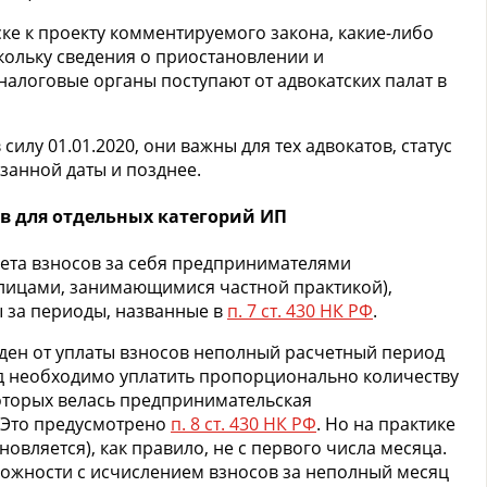
ске к проекту комментируемого закона, какие-либо
кольку сведения о приостановлении и
налоговые органы поступают от адвокатских палат в
силу 01.01.2020, они важны для тех адвокатов, статус
занной даты и позднее.
ов для отдельных категорий ИП
ета взносов за себя предпринимателями
 лицами, занимающимися частной практикой),
ы за периоды, названные в
п. 7 ст. 430 НК РФ
.
жден от уплаты взносов неполный расчетный период
год необходимо уплатить пропорционально количеству
которых велась предпринимательская
. Это предусмотрено
п. 8 ст. 430 НК РФ
. Но на практике
овляется), как правило, не с первого числа месяца.
ложности с исчислением взносов за неполный месяц