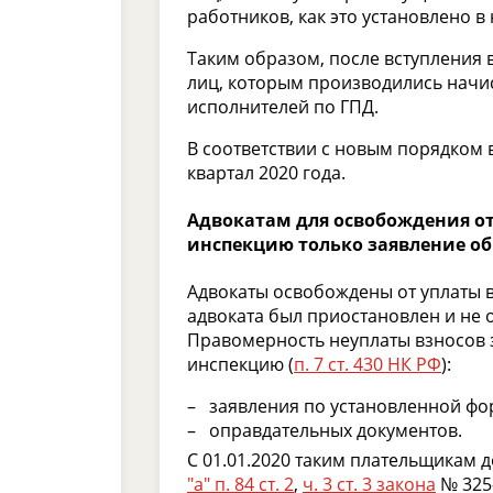
работников, как это установлено в
Таким образом, после вступления в
лиц, которым производились начис
исполнителей по ГПД.
В соответствии с новым порядком 
квартал 2020 года.
Адвокатам для освобождения от 
инспекцию только заявление об
Адвокаты освобождены от уплаты вз
адвоката был приостановлен и не 
Правомерность неуплаты взносов 
инспекцию (
п. 7 ст. 430 НК РФ
):
заявления по установленной фо
оправдательных документов.
С 01.01.2020 таким плательщикам д
"а" п. 84 ст. 2
,
ч. 3 ст. 3 закона
№ 325