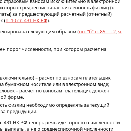
по страховым взносам исключительно в электронной
 которых среднесписочная численность физлиц (в
латы) за предшествующий расчетный (отчетный)
к (
п. 10 ст. 431 НК РФ
).
ректирована следующим образом (
пп. "б" п. 85 ст. 2
,
ч.
жен порог численности, при котором расчет на
.
(включительно) – расчет по взносам плательщик
на бумажном носителе или в электронном виде;
еловек – расчет по взносам плательщик должен
ной форме.
ость физлиц необходимо определять за текущий
е за предыдущий.
ст. 431 НК РФ теперь речь идет просто о численности
ны выплаты, а не о среднесписочной численности