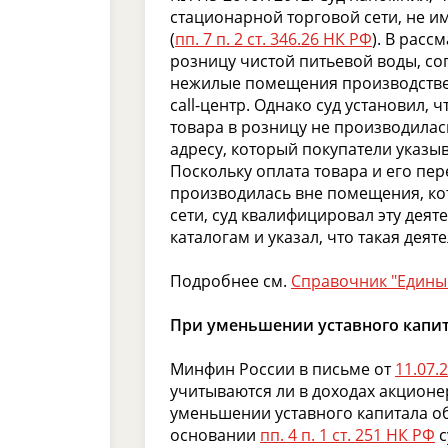
стационарной торговой сети, не 
(
пп. 7 п. 2 ст. 346.26 НК РФ
). В рас
розницу чистой питьевой воды, с
нежилые помещения производствен
call-центр. Однако суд установил,
товара в розницу не производилась
адресу, который покупатели указыв
Поскольку оплата товара и его пе
производилась вне помещения, ко
сети, суд квалифицировал эту деят
каталогам и указал, что такая дея
Подробнее см.
Справочник "Едины
При уменьшении уставного капит
Минфин России в письме от
11.07.
учитываются ли в доходах акционе
уменьшении уставного капитала об
основании
пп. 4 п. 1 ст. 251 НК РФ
с