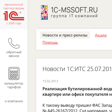
официальный
партнер фирмы
с 2000 года
Новости и пресс-релизы
Акции
Помощь
обратный
звонок
Новости 1С:ИТС 25.07.20
15.02.2013
калькулятор
тарифов
Реализация бутилированной воды
квартире или офисе покупателя н
о компании
К такому выводу пришел ФАС Запад
№ А45-26167/2012. Суд напомнил, 