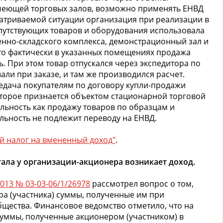
имеющей торговых залов, возможно применять ЕНВД
сматриваемой ситуации организация при реализации в
опутствующих товаров и оборудования использовала
но-складского комплекса, демонстрационный зал и
 что фактически в указанных помещениях продажа
. При этом товар отпускался через экспедитора по
али при заказе, и там же производился расчет.
редача покупателям по договору купли-продажи
торое признается объектом стационарной торговой
ельность как продажу товаров по образцам и
тельность не подлежит переводу на ЕНВД.
й налог на вмененный доход"
.
ала у организации-акционера возникает доход.
2013 № 03-03-06/1/26978
рассмотрел вопрос о том,
ра (участника) суммы, полученные им при
щества. Финансовое ведомство отметило, что на
уммы, полученные акционером (участником) в