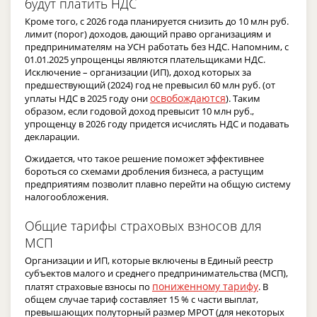
будут платить НДС
Кроме того, с 2026 года планируется снизить до 10 млн руб.
лимит (порог) доходов, дающий право организациям и
предпринимателям на УСН работать без НДС. Напомним, с
01.01.2025 упрощенцы являются плательщиками НДС.
Исключение – организации (ИП), доход которых за
предшествующий (2024) год не превысил 60 млн руб. (от
освобождаются
уплаты НДС в 2025 году они
). Таким
образом, если годовой доход превысит 10 млн руб.,
упрощенцу в 2026 году придется исчислять НДС и подавать
декларации.
Ожидается, что такое решение поможет эффективнее
бороться со схемами дробления бизнеса, а растущим
предприятиям позволит плавно перейти на общую систему
налогообложения.
Общие тарифы страховых взносов для
МСП
Организации и ИП, которые включены в Единый реестр
субъектов малого и среднего предпринимательства (МСП),
пониженному тарифу
платят страховые взносы по
. В
общем случае тариф составляет 15 % с части выплат,
превышающих полуторный размер МРОТ (для некоторых