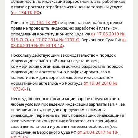
обязанность по индексации заработной платы работников
в связи с ростом потребительских цен на товары и услуги
ст. 134 ТК РФ
(
).
ст. 134 ТК РФ
При этом
не предоставляет работодателям
права не проводить индексацию заработной платы (см.
от 17.06.2010 №
определения Конституционного Суда РФ
913-О-О
от 17.07.2014 № 1707-О
от
,
, Верховного Суда РФ
08.04.2019 № 89-КГ18-14
).
Поскольку действующим законодательством порядок
индексации заработной платы не установлен,
коммерческая организация должна разработать порядок
индексации самостоятельно и зафиксировать его в
коллективном договоре, соглашении или локальном
от 19.04.2010 №
нормативном акте (письмо Роструда
1073-6-1
).
Негосударственные организации вправе предусмотреть
любые условия проведения индексации зарплаты (в т. ч. ее
периодичность, порядок определения величины
индексации, перечень выплат, подлежащих индексации) в
зависимости от конкретных обстоятельств, специфики
своей деятельности и уровня платежеспособности (см.
от 24.04.2017 № 18-
определение Верховного Суда РФ
КГ17-10