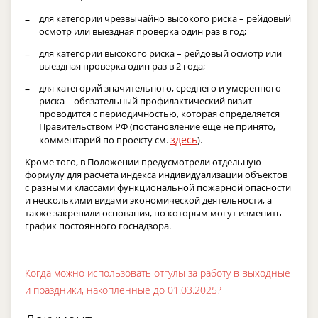
для категории чрезвычайно высокого риска – рейдовый
осмотр или выездная проверка один раз в год;
для категории высокого риска – рейдовый осмотр или
выездная проверка один раз в 2 года;
для категорий значительного, среднего и умеренного
риска – обязательный профилактический визит
проводится с периодичностью, которая определяется
Правительством РФ (постановление еще не принято,
здесь
комментарий по проекту см.
).
Кроме того, в Положении предусмотрели отдельную
формулу для расчета индекса индивидуализации объектов
с разными классами функциональной пожарной опасности
и несколькими видами экономической деятельности, а
также закрепили основания, по которым могут изменить
график постоянного госнадзора.
Когда можно использовать отгулы за работу в выходные
и праздники, накопленные до 01.03.2025?