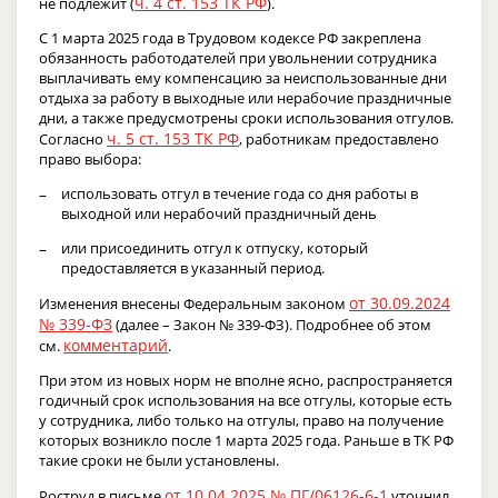
ч. 4 ст. 153 ТК РФ
не подлежит (
).
С 1 марта 2025 года в Трудовом кодексе РФ закреплена
обязанность работодателей при увольнении сотрудника
выплачивать ему компенсацию за неиспользованные дни
отдыха за работу в выходные или нерабочие праздничные
дни, а также предусмотрены сроки использования отгулов.
ч. 5 ст. 153 ТК РФ
Согласно
, работникам предоставлено
право выбора:
использовать отгул в течение года со дня работы в
выходной или нерабочий праздничный день
или присоединить отгул к отпуску, который
предоставляется в указанный период.
от 30.09.2024
Изменения внесены Федеральным законом
№ 339-ФЗ
(далее – Закон № 339-ФЗ). Подробнее об этом
комментарий
см.
.
При этом из новых норм не вполне ясно, распространяется
годичный срок использования на все отгулы, которые есть
у сотрудника, либо только на отгулы, право на получение
которых возникло после 1 марта 2025 года. Раньше в ТК РФ
такие сроки не были установлены.
от 10.04.2025 № ПГ/06126-6-1
Роструд в письме
уточнил,