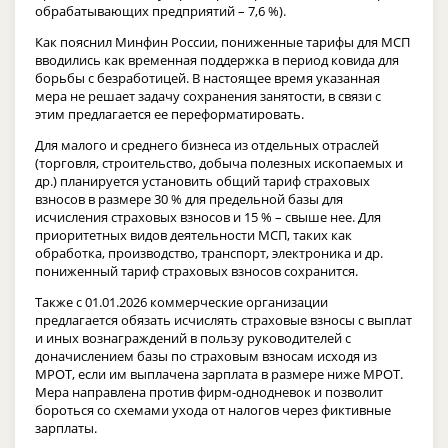
обрабатывающих предприятий – 7,6 %).
Как пояснил Минфин России, пониженные тарифы для МСП
вводились как временная поддержка в период ковида для
борьбы с безработицей. В настоящее время указанная
мера не решает задачу сохранения занятости, в связи с
этим предлагается ее переформатировать.
Для малого и среднего бизнеса из отдельных отраслей
(торговля, строительство, добыча полезных ископаемых и
др.) планируется установить общий тариф страховых
взносов в размере 30 % для предельной базы для
исчисления страховых взносов и 15 % – свыше нее. Для
приоритетных видов деятельности МСП, таких как
обработка, производство, транспорт, электроника и др.
пониженный тариф страховых взносов сохранится.
Также с 01.01.2026 коммерческие организации
предлагается обязать исчислять страховые взносы с выплат
и иных вознаграждений в пользу руководителей с
доначислением базы по страховым взносам исходя из
МРОТ, если им выплачена зарплата в размере ниже МРОТ.
Мера направлена против фирм-однодневок и позволит
бороться со схемами ухода от налогов через фиктивные
зарплаты.