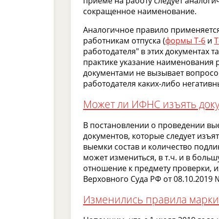
приеме на работу следует аналогич
сокращенное наименование.
Аналогичное правило применяется
работникам отпуска (
формы Т-6
и
Т
работодателя" в этих документах т
практике указание наименования р
документами не вызывает вопросо
работодателя каких-либо негативн
Может ли ИФНС изъять доку
В постановлении о проведении в
документов, которые следует изъя
выемки состав и количество подл
может измениться, в т.ч. и в боль
отношение к предмету проверки, и
Верховного Суда РФ от 08.10.2019 
Изменились правила марки