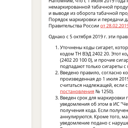
Напомним, что с 1 июля 2019 года
немаркированной табачной продукц
и выводе из оборота табачной про
Порядок маркировки и передачи д
Правительства России
от 28.02.201
Однако с 5 октября 2019 г. эти пр
Уточнены коды сигарет, котор
кодом ТН ВЭД 2402 20. Этот к
(2402 20 100 0), и прочие сиг
подпадают только сигареты с к
Введено правило, согласно к
произведенная до 1 июля 2019 
считаться надлежащей, если с
постановления
№ 1250).
Введен срок для маркировки
уведомления об этом в ИС "Че
получения кода. Если получе
аннулируются. Кроме того, ма
уведомление подано с наруше