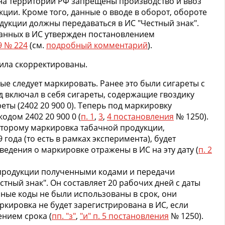
 на территории РФ запрещены производство и ввоз
ии. Кроме того, данные о вводе в оборот, обороте
дукции должны передаваться в ИС "Честный знак".
анных в ИС утвержден постановлением
9 № 224
(см.
подробный комментарий
).
авила скорректированы.
ые следует маркировать. Ранее это были сигареты с
од включал в себя сигареты, содержащие гвоздику
ареты (2402 20 900 0). Теперь под маркировку
одом 2402 20 900 0 (
п. 1
,
3
,
4 постановления
№ 1250).
оторому маркировка табачной продукции,
года (то есть в рамках эксперимента), будет
ведения о маркировке отражены в ИС на эту дату (
п. 2
 продукции полученными кодами и передачи
стный знак". Он составляет 20 рабочих дней с даты
нные коды не были использованы в срок, они
ркировка не будет зарегистрирована в ИС, если
нием срока (
пп. "з"
,
"и" п. 5 постановления
№ 1250).