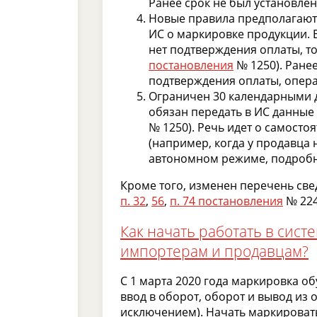
Ранее срок не был установлен
Новые правила предполагают 
ИС о маркировке продукции. 
нет подтверждения оплаты, то
постановления
№ 1250). Ране
подтверждения оплаты, опера
Ограничен 30 календарными д
обязан передать в ИС данные
№ 1250). Речь идет о самост
(например, когда у продавца 
автономном режиме, подробнее
Кроме того, изменен перечень све
п. 32
,
56
,
п. 74 постановления
№ 224
Как начать работать в сис
импортерам и продавцам?
С 1 марта 2020 года маркировка об
ввод в оборот, оборот и вывод из
исключением). Начать маркировать