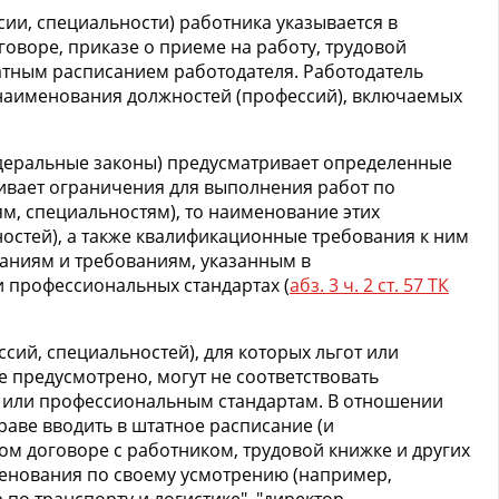
ии, специальности) работника указывается в
говоре, приказе о приеме на работу, трудовой
штатным расписанием работодателя. Работодатель
наименования должностей (профессий), включаемых
едеральные законы) предусматривает определенные
ивает ограничения для выполнения работ по
м, специальностям), то наименование этих
остей), а также квалификационные требования к ним
аниям и требованиям, указанным в
 профессиональных стандартах (
абз. 3 ч. 2 ст. 57 ТК
ий, специальностей), для которых льгот или
 предусмотрено, могут не соответствовать
или профессиональным стандартам. В отношении
раве вводить в штатное расписание (и
вом договоре с работником, трудовой книжке и других
енования по своему усмотрению (например,
 по транспорту и логистике", "директор