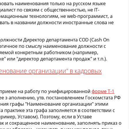
овать наименования только на русском языке
иалист по связям с общественностью, не IT-
ормационным технологиям, не web-программист, а
зовать в названии должности иностранные слова не
олжности Директор департамента COD (Cash On
логичное по смыслу наименование должности с
няемой конкретным работником (например,
е" или "директор департамента продаж" и т.п.).
менование организации" в кадровых
 приеме на работу по унифицированной
форме Т-1
ее з аполнению, утв. постановлением Госкомстата РФ
нения графы "Наименование организации" этими
 практике эта графа заполняется в соответствии с
имер, Уставом). Поэтому, если в Уставе
так и сокращенное наименование, заполнять приказ о