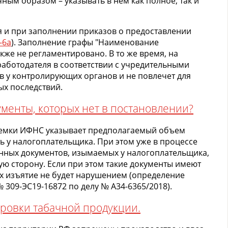
ным образом – указывать в нем как полное, так и
 и при заполнении приказов о предоставлении
-6а
). Заполнение графы "Наименование
акже не регламентировано. В то же время, на
аботодателя в соответствии с учредительными
в у контролирующих органов и не повлечет для
ых последствий.
менты, которых нет в постановлении?
ыемки ИФНС указывает предполагаемый объем
ть у налогоплательщика. При этом уже в процессе
инных документов, изымаемых у налогоплательщика,
шую сторону. Если при этом такие документы имеют
х изъятие не будет нарушением (определение
№ 309-ЭС19-16872 по делу № А34-6365/2018).
ровки табачной продукции.