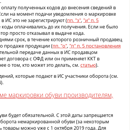
.
оплату полученных кодов до внесения сведений в
Если на момент подачи уведомления о маркировке
 в ИС это не зарегистрируют (
пп. "з"
,
"и" п. 5
е коды оплачивались до их получения. Если не было
тор просто отказывал в выдаче кода.
нями срок, в течение которого розничный продавец
 о продаже продукции (
пп. "о"
,
"п" п. 5 постановления
оятельной передаче данных в ИС продавцом
нет договора с ОФД или он применяет ККТ в
 о том, кто может это делать, см.
статью
).
дений, которые подают в ИС участники оборота (см.
).
теме маркировки обуви производителям,
уви будет обязательной. С этой даты запрещается
 оборота немаркированной обуви (за некоторым
 товары можно уже с 1 октября 2019 года. Для