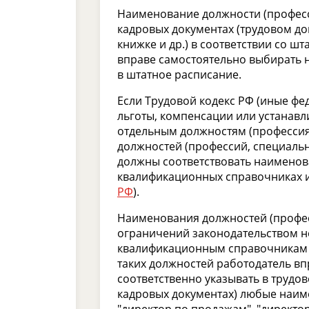
Наименование должности (професс
кадровых документах (трудовом до
книжке и др.) в соответствии со 
вправе самостоятельно выбирать 
в штатное расписание.
Если Трудовой кодекс РФ (иные ф
льготы, компенсации или устанавл
отдельным должностям (профессия
должностей (профессий, специальн
должны соответствовать наименов
квалификационных справочниках и
РФ
).
Наименования должностей (професс
ограничений законодательством не
квалификационным справочникам 
таких должностей работодатель вп
соответственно указывать в трудо
кадровых документах) любые наим
"директор по продажам", "директор