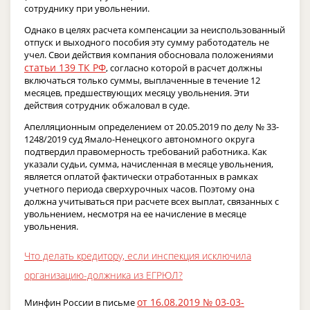
сотруднику при увольнении.
Однако в целях расчета компенсации за неиспользованный
отпуск и выходного пособия эту сумму работодатель не
учел. Свои действия компания обосновала положениями
статьи 139 ТК РФ
, согласно которой в расчет должны
включаться только суммы, выплаченные в течение 12
месяцев, предшествующих месяцу увольнения. Эти
действия сотрудник обжаловал в суде.
Апелляционным определением от 20.05.2019 по делу № 33-
1248/2019 суд Ямало-Ненецкого автономного округа
подтвердил правомерность требований работника. Как
указали судьи, сумма, начисленная в месяце увольнения,
является оплатой фактически отработанных в рамках
учетного периода сверхурочных часов. Поэтому она
должна учитываться при расчете всех выплат, связанных с
увольнением, несмотря на ее начисление в месяце
увольнения.
Что делать кредитору, если инспекция исключила
организацию-должника из ЕГРЮЛ?
от 16.08.2019 № 03-03-
Минфин России в письме