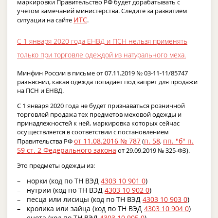
маркировки Правительство РФ будет дорабатывать с
учетом замечаний министерства. Следите за развитием
ИТС
ситуации на сайте
.
С 1 января 2020 года ЕНВД и ПСН нельзя применять
только при торговле одеждой из натурального меха.
Минфин России в письме от 07.11.2019 № 03-11-11/85747
разъяснил, какая одежда попадает под запрет для продажи
на ПСН и ЕНВД.
С 1 января 2020 года не будет признаваться розничной
торговлей продажа тех предметов меховой одежды и
принадлежностей к ней, маркировка которых сейчас
осуществляется в соответствии с постановлением
от 11.08.2016 № 787
п. 58
пп. "б" п.
Правительства РФ
(
,
59 ст. 2 Федерального закона
от 29.09.2019 № 325-ФЗ).
Это предметы одежды из:
норки (код по ТН ВЭД
4303 10 901 0
)
нутрии (код по ТН ВЭД
4303 10 902 0
)
песца или лисицы (код по ТН ВЭД
4303 10 903 0
)
кролика или зайца (код по ТН ВЭД
4303 10 904 0
)
енота (код по ТН ВЭД
4303 10 905 0
)