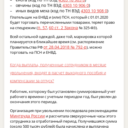
овчины (код по ТН ВЭД
4303 10 906 0
)
иных видов меха (код по ТН ВЭД
4303 10 908 0
)
Плательщик на ЕНВД и (или) ПСН, который с 01.01.2020
будет торговать перечисленными товарами, теряет право
п. 57
60 ст. 2 Закона
на спецрежим (
,
№ 325-ФЗ).
Всей остальной одеждой, даже той, маркировка которой
планируется в ближайшее время (см. распоряжение
от 28.04.2018 № 792-р
Правительства РФ
), можно
торговать на ПСН и ЕНВД.
Когда выплаты, полученные сотрудником в месяце
увольнения, входят в расчет выходного пособия и
компенсации за отпуск?
Работник, которому был установлен суммированный учет
рабочего времени с учетным периодом год, был уволен до
окончания этого периода.
Организация при увольнении последовала рекомендациям
Минтруда России
и рассчитала сверхурочные часы этого
сотрудника за отработанный период. Получившаяся сумма
(около 500 тысяч рублей) была начислена и выплачена