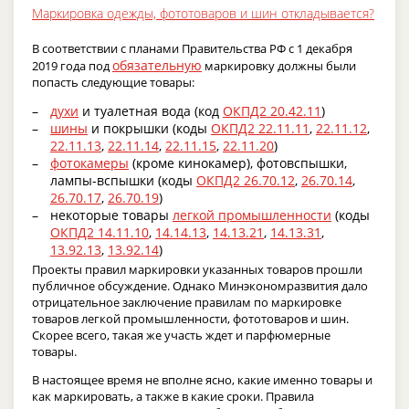
Маркировка одежды, фототоваров и шин откладывается?
В соответствии с планами Правительства РФ с 1 декабря
обязательную
2019 года под
маркировку должны были
попасть следующие товары:
духи
и туалетная вода (код
ОКПД2 20.42.11
)
шины
и покрышки (коды
ОКПД2 22.11.11
,
22.11.12
,
22.11.13
,
22.11.14
,
22.11.15
,
22.11.20
)
фотокамеры
(кроме кинокамер), фотовспышки,
лампы-вспышки (коды
ОКПД2 26.70.12
,
26.70.14
,
26.70.17
,
26.70.19
)
некоторые товары
легкой промышленности
(коды
ОКПД2 14.11.10
,
14.14.13
,
14.13.21
,
14.13.31
,
13.92.13
,
13.92.14
)
Проекты правил маркировки указанных товаров прошли
публичное обсуждение. Однако Минэкономразвития дало
отрицательное заключение правилам по маркировке
товаров легкой промышленности, фототоваров и шин.
Скорее всего, такая же участь ждет и парфюмерные
товары.
В настоящее время не вполне ясно, какие именно товары и
как маркировать, а также в какие сроки. Правила