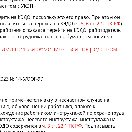
ментом с УКЭП.
ить на КЭДО, поскольку это его право. При этом он
огласиться на переход на КЭДО (
ч. 5
,
6 ст. 22.2 ТК РФ
).
 работник отказался перейти на КЭДО, работодатель
такого сотрудника только на бумажном носителе.
тами нельзя обмениваться посредством
2023 № 14-6/ООГ-97
 не применяется к акту о несчастном случае на
нию) об увольнении работника, а также к
ождение работником инструктажей по охране труда
структажа, целевого инструктажа, инструктажа на
КЭДО содержится в
ч. 3 ст. 22.1 ТК РФ
. Подписывать