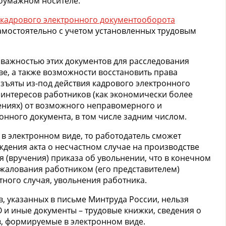
 бумажном носителе.
 кадрового электронного документооборота
амостоятельно с учетом установленных трудовым
с важностью этих документов для расследования
ве, а также возможности восстановить права
зъяты из-под действия кадрового электронного
интересов работников (как экономически более
ениях) от возможного неправомерного и
нного документа, в том числе задним числом.
 в электронном виде, то работодатель сможет
ждения акта о несчастном случае на производстве
я (вручения) приказа об увольнении, что в конечном
жалования работником (его представителем)
тного случая, увольнения работника.
, указанных в письме Минтруда России, нельзя
и иные документы – трудовые книжки, сведения о
в, формируемые в электронном виде.