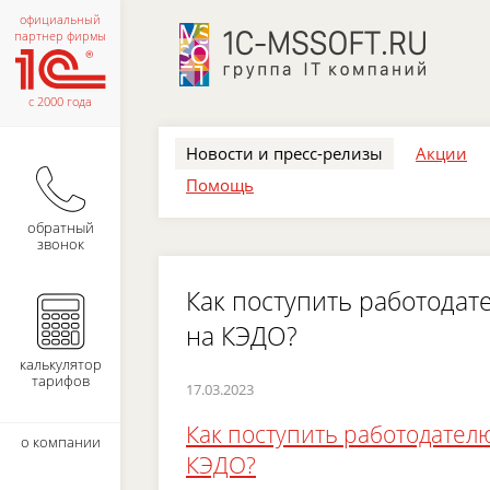
официальный
партнер фирмы
с 2000 года
Новости и пресс-релизы
Акции
Помощь
обратный
звонок
Как поступить работодат
на КЭДО?
калькулятор
тарифов
17.03.2023
Как поступить работодателю
о компании
КЭДО?