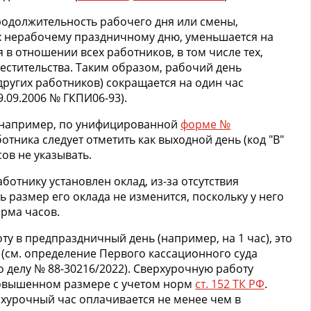
одолжительность рабочего дня или смены,
 нерабочему праздничному дню, уменьшается на
 в отношении всех работников, в том числе тех,
местительства. Таким образом, рабочий день
других работников) сокращается на один час
.09.2006 № ГКПИ06-93).
 (например, по унифицированной
форме №
ботника следует отметить как выходной день (код "В"
сов не указывать.
ботнику установлен оклад, из-за отсутствия
 размер его оклада не изменится, поскольку у него
рма часов.
ту в предпраздничный день (например, на 1 час), это
(см. определение Первого кассационного суда
о делу № 88-30216/2022). Сверхурочную работу
повышенном размере с учетом норм
ст. 152 ТК РФ
.
хурочный час оплачивается не менее чем в