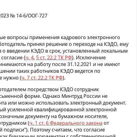
2023 № 14-6/ООГ-727
ые вопросы применения кадрового электронного
ботодатель принял решение о переходе на КЭДО, ему
 о введении КЭДО в срок, установленный локальным
согласие (
ч. 4
,
5 ст. 22.2 ТК РФ
). Исключение
инимаются на работу после 31.12.2021 и не имеют
ношении таких работников КЭДО ведется по
е нужно (
ч. 7 ст. 22.2 ТК РФ
).
ботодателем посредством КЭДО сотрудник
исьменной форме. Однако Минтруд России не
нта или можно использовать электронный документ.
ный усиленной квалифицированной электронной
нозначным документу на бумажном носителе,
трудником (
ч. 1 ст. 6 Федерального закона
от
й подписи"). Поэтому считаем, что согласие
 как бумажным документом с собственноручной