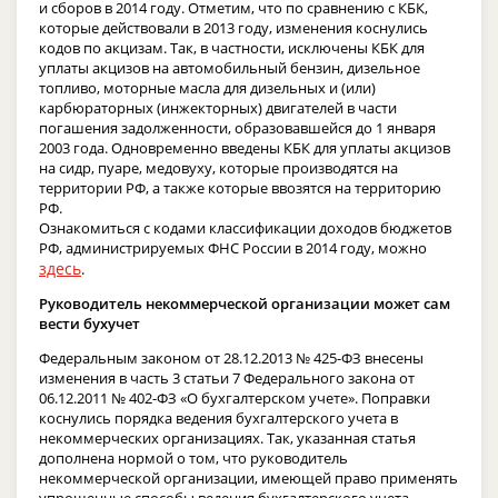
и сборов в 2014 году. Отметим, что по сравнению с КБК,
которые действовали в 2013 году, изменения коснулись
кодов по акцизам. Так, в частности, исключены КБК для
уплаты акцизов на автомобильный бензин, дизельное
топливо, моторные масла для дизельных и (или)
карбюраторных (инжекторных) двигателей в части
погашения задолженности, образовавшейся до 1 января
2003 года. Одновременно введены КБК для уплаты акцизов
на сидр, пуаре, медовуху, которые производятся на
территории РФ, а также которые ввозятся на территорию
РФ.
Ознакомиться с кодами классификации доходов бюджетов
РФ, администрируемых ФНС России в 2014 году, можно
здесь
.
Руководитель некоммерческой организации может сам
вести бухучет
Федеральным законом от 28.12.2013 № 425-ФЗ внесены
изменения в часть 3 статьи 7 Федерального закона от
06.12.2011 № 402-ФЗ «О бухгалтерском учете». Поправки
коснулись порядка ведения бухгалтерского учета в
некоммерческих организациях. Так, указанная статья
дополнена нормой о том, что руководитель
некоммерческой организации, имеющей право применять