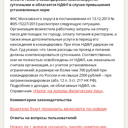
суточными и облагается НДФЛ в случае превышения
установленных норм
ФАС Московского округа в постановлении от 13.12.2013 №
Ф05-15227/2013 рассмотрел следующую ситуацию.
Организация возместила работнику затраты на оплату
такси для поездок по городу, оплату питания в ресторане, а
также иные дополнительные услуги в период его
нахождения в командировке. При этом НДФЛ удержан не
был. Суд указал, что такие расходы на проезд и питание
должны компенсироваться суточными. Соответственно,
они не полностью освобождены от НДФЛ, как изначально
считала организация, а с учетом установленных
ограничений: в размере не более чем 700 рублей при
командировках по России и не свыше 2500 рублей – при
загранкомандировках (абз. 12 п. 3 ст. 217 НК РФ).
Подробнее о доходах, не облагаемых НДФЛ, см.
«Налог на доходы физических лиц»
Справочник
.
Комментарии законодательства
Водители будут проходить медосмотр по-новому
Ответы на вопросы пользователей
Нужно ли с января начинать заново нумерацию