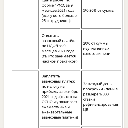
форме 4-ФСС за 9
месяцев 2021 года
5%-30% от суммы
(все, у кого больше
25 сотрудников)
Оплатить
авансовый платёж
20% от суммы
по НДФЛ за 9
неуплаченных
месяцев 2021 года
взносов и пени
(те, кто занимается
частной практикой)
Заплатить
авансовый платёж
За каждый день
по налогу на
просрочки - пени в
прибыль за октябрь
размере 1/300
2021 года (те, кто на
ставки
ОСНО и уплачивает
рефинансирования
ежемесячные и
ЦБ
ежеквартальные
авансовые платежи)