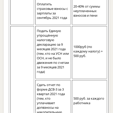
Оплатить
20-40% от суммы
страховые взносы с
неуплаченных
зарплаты за
взносов и пени
сентябрь 2021 года
Подать Единую
упрощённую
налоговую
декларацию за 9
1000руб (по
месяцев 2021 года
каждому налогу) +
(тем, кто на УСН или
500 руб.
ОСН, и не было
движения по счетам
за 9 месяцев 2021
года)
Сдать отчет по
форме ДСВ-3 за 3
квартал 2021 года
(тем, кто
500 руб. за каждого
уплачивает
работника
допвзносы на
накопительную