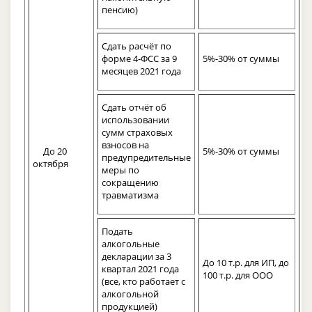
пенсию)
Сдать расчёт по
форме 4-ФСС за 9
5%-30% от суммы
месяцев 2021 года
Сдать отчёт об
использовании
сумм страховых
взносов на
До 20
5%-30% от суммы
предупредительные
октября
меры по
сокращению
травматизма
Подать
алкогольные
декларации за 3
До 10 т.р. для ИП, до
квартал 2021 года
100 т.р. для ООО
(все, кто работает с
алкогольной
продукцией)