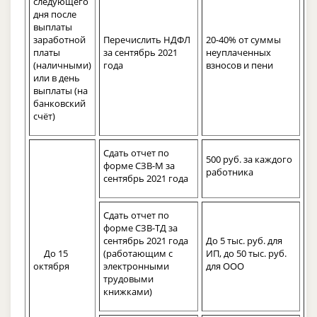
следующего
дня после
выплаты
заработной
Перечислить НДФЛ
20-40% от суммы
платы
за сентябрь 2021
неуплаченных
(наличными)
года
взносов и пени
или в день
выплаты (на
банковский
счёт)
Сдать отчет по
500 руб. за каждого
форме СЗВ-М за
работника
сентябрь 2021 года
Сдать отчет по
форме СЗВ-ТД за
сентябрь 2021 года
До 5 тыс. руб. для
До 15
(работающим с
ИП, до 50 тыс. руб.
октября
электронными
для ООО
трудовыми
книжками)