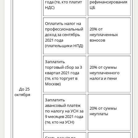
года (те, кто платит
рефинансирования
НДС)
ЦБ
Оплатить налог на
профессиональный
20% от
доход за сентябрь
неуплаченных
2021 года
взносов
(плательщики НПД)
Заплатить
торговый сбор за 3
20% от суммы
квартал 2021 года
неуплаченного
(те, кто торгует в
налога и пени
Москве)
До 25
октября
Заплатить
авансовый платёж
20% от суммы
по налогу на УСН за
неуплаты
9 месяцев 2021 года
(те, кто на УСН)
Сдать расчёт по