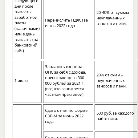
следующего
дня после
выплаты
20-40% от суммы
заработной
неуплаченных
Перечислить НДФЛ за
платы
взносов и пени.
июнь 2022 года
(наличными)
или в день
выплаты (на
банковский
счёт)
Заплатить взнос на
ОПС за себя с дохода,
20% от суммы
превышающего 300
1 июля
неуплаченных
000 рублей за 2021 г.
взносов и пени.
(все, кто занимается
частной практикой)
Сдать отчет по форме
500 руб. за каждого
СЗВ-М за июнь 2022
работника.
года
Сдать отчет по форме