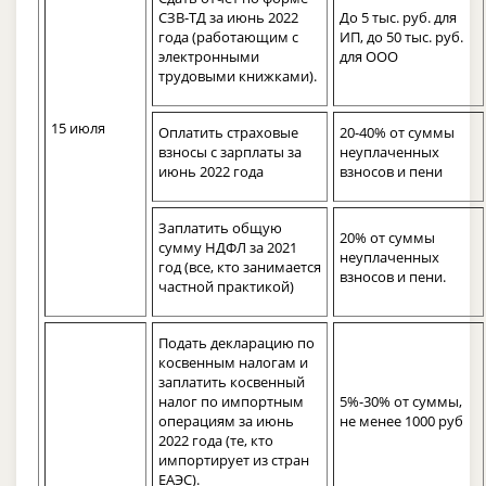
СЗВ-ТД за июнь 2022
До 5 тыс. руб. для
года (работающим с
ИП, до 50 тыс. руб.
электронными
для ООО
трудовыми книжками).
15 июля
Оплатить страховые
20-40% от суммы
взносы с зарплаты за
неуплаченных
июнь 2022 года
взносов и пени
Заплатить общую
20% от суммы
сумму НДФЛ за 2021
неуплаченных
год (все, кто занимается
взносов и пени.
частной практикой)
Подать декларацию по
косвенным налогам и
заплатить косвенный
налог по импортным
5%-30% от суммы,
операциям за июнь
не менее 1000 руб
2022 года (те, кто
импортирует из стран
ЕАЭС).