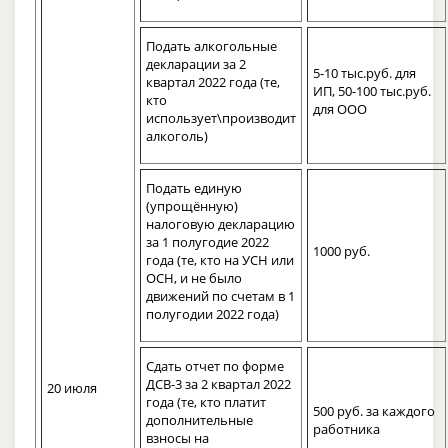
Подать алкогольные
декларации за 2
5-10 тыс.руб. для
квартал 2022 года (те,
ИП, 50-100 тыс.руб.
кто
для ООО
использует\производит
алкоголь)
Подать единую
(упрощённую)
налоговую декларацию
за 1 полугодие 2022
1000 руб.
года (те, кто на УСН или
ОСН, и не было
движений по счетам в 1
полугодии 2022 года)
Сдать отчет по форме
ДСВ-3 за 2 квартал 2022
20 июля
года (те, кто платит
500 руб. за каждого
дополнительные
работника
взносы на