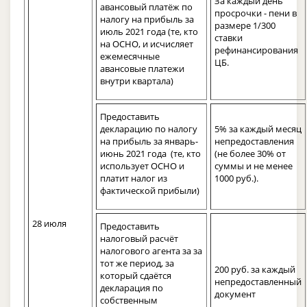
За каждый день
авансовый платёж по
просрочки - пени в
налогу на прибыль за
размере 1/300
июль 2021 года (те, кто
ставки
на ОСНО, и исчисляет
рефинансирования
ежемесячные
ЦБ.
авансовые платежи
внутри квартала)
Предоставить
декларацию по налогу
5% за каждый месяц
на прибыль за январь-
непредоставления
июнь 2021 года (те, кто
(не более 30% от
использует ОСНО и
суммы и не менее
платит налог из
1000 руб.).
фактической прибыли)
28 июля
Предоставить
налоговый расчёт
налогового агента за за
тот же период, за
200 руб. за каждый
который сдаётся
непредоставленный
декларация по
документ
собственным