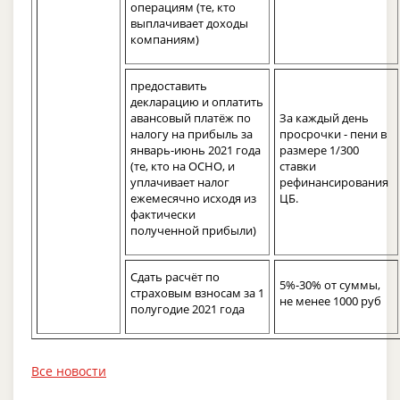
операциям (те, кто
выплачивает доходы
компаниям)
предоставить
декларацию и оплатить
авансовый платёж по
За каждый день
налогу на прибыль за
просрочки - пени в
январь-июнь 2021 года
размере 1/300
(те, кто на ОСНО, и
ставки
уплачивает налог
рефинансирования
ежемесячно исходя из
ЦБ.
фактически
полученной прибыли)
Сдать расчёт по
5%-30% от суммы,
страховым взносам за 1
не менее 1000 руб
полугодие 2021 года
Все новости