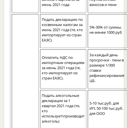
июнь 2021 года
взносов и пени
Подать декларацию по
косвенным налогам за
5%-30% от суммы,
июнь 2021 года (те, кто
не менее 1000 руб
импортирует из стран
ЕАЭС).
За каждый день
Оплатить НДС по
просрочки - пени в
импортным операциям
размере 1/300
за июнь 2021 года (те,
ставки
кто импортирует из
рефинансирования
стран ЕАЭС).
ЦБ.
Подать алкогольные
декларации за 1
5-10 тыс.руб. для
квартал 2021 года (те,
ИП, 50-100 тыс.руб.
кто
для ООО
использует\производит
алкоголь)