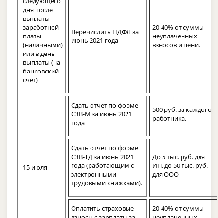
следующего
дня после
выплаты
заработной
20-40% от суммы
Перечислить НДФЛ за
платы
неуплаченных
июнь 2021 года
(наличными)
взносов и пени.
или в день
выплаты (на
банковский
счёт)
Сдать отчет по форме
500 руб. за каждого
СЗВ-М за июнь 2021
работника.
года
Сдать отчет по форме
СЗВ-ТД за июнь 2021
До 5 тыс. руб. для
года (работающим с
ИП, до 50 тыс. руб.
15 июля
электронными
для ООО
трудовыми книжками).
Оплатить страховые
20-40% от суммы
взносы с зарплаты за
неуплаченных