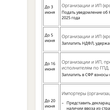
Организации и ИП (кр
До 3
июня
Подать уведомление об 
2025 года
До 5
Организации и ИП (кр
июня
Заплатить НДФЛ, удержан
Организации и ИП, п
До 16
исполнителям по ГПД,
июня
Заплатить в СФР взносы 
Импортеры (организац
До 20
Представить декларац
июня
наличии ввоза из стра