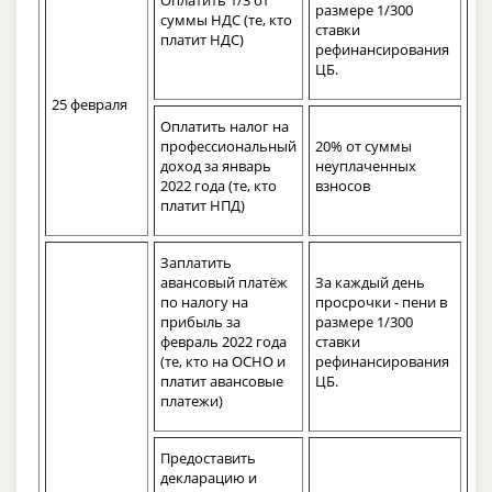
размере 1/300
суммы НДС (те, кто
ставки
платит НДС)
рефинансирования
ЦБ.
25 февраля
Оплатить налог на
профессиональный
20% от суммы
доход за январь
неуплаченных
2022 года (те, кто
взносов
платит НПД)
Заплатить
авансовый платёж
За каждый день
по налогу на
просрочки - пени в
прибыль за
размере 1/300
февраль 2022 года
ставки
(те, кто на ОСНО и
рефинансирования
платит авансовые
ЦБ.
платежи)
Предоставить
декларацию и