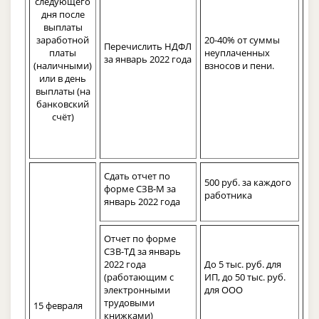
следующего
дня после
выплаты
заработной
20-40% от суммы
Перечислить НДФЛ
платы
неуплаченных
за январь 2022 года
(наличными)
взносов и пени.
или в день
выплаты (на
банковский
счёт)
Сдать отчет по
500 руб. за каждого
форме СЗВ-М за
работника
январь 2022 года
Отчет по форме
СЗВ-ТД за январь
2022 года
До 5 тыс. руб. для
(работающим с
ИП, до 50 тыс. руб.
электронными
для ООО
трудовыми
15 февраля
книжками)