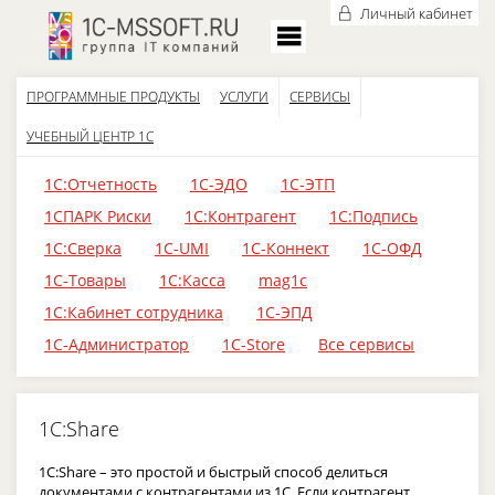
Личный кабинет
ПРОГРАММНЫЕ ПРОДУКТЫ
УСЛУГИ
СЕРВИСЫ
УЧЕБНЫЙ ЦЕНТР 1С
1С:Отчетность
1С-ЭДО
1С-ЭТП
1СПАРК Риски
1С:Контрагент
1С:Подпись
1С:Сверка
1С-UMI
1С-Коннект
1С-ОФД
1С-Товары
1С:Касса
mag1c
1С:Кабинет сотрудника
1С-ЭПД
1С-Администратор
1С-Store
Все сервисы
1C:Share
1С:Share – это простой и быстрый способ делиться
документами с контрагентами из 1С. Если контрагент